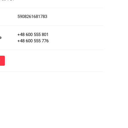
5908261681783
+48 600 555 801
e
+48 600 555 776
Wyślij
oznacza przekazanie danych osobowych (imię, numer telefonu)
 i udzielenia odpowiedzi na Twoje zapytanie, a także zgodę na
 Administratora w celu realizacji tego kontaktu. Podane dane
nie z
Polityką Prywatności
.
ja o przetwarzaniu danych - kliknij aby rozwinąć
ch osobowych jest Damian Skiba - Klaczkowski prowadzący
ą pod firmą: TROPS Damian Skiba-Klaczkowski, Szarotkowa 4/5,
33349786. Zgoda jest dobrowolna, ale konieczna, do udzielenia