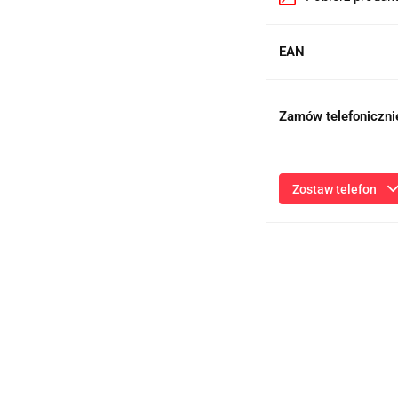
EAN
Zamów telefoniczni
Zostaw telefon
Przesłanie formularza 
niezbędnych do kontaktu
ich przetwarzanie przez
będą przetwarzane zgod
Informac
Administratorem dany
działalność gospodarcz
35-604 Rzeszów, NIP: 81