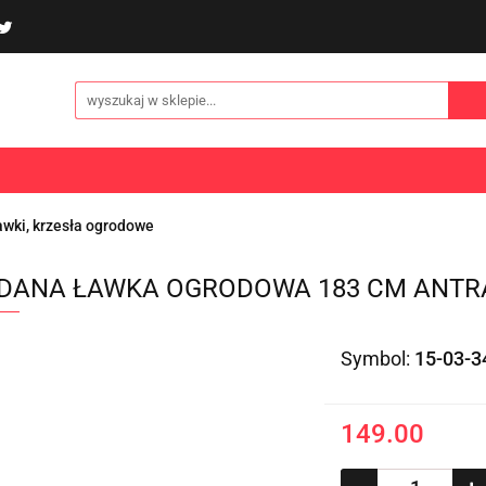
poliny i akcesoria
Gry i zabawy
Sporty
Odzi
E
NOWOŚCI
Gry i zabawy
Sporty
Odzież
Turystyka
awki, krzesła ogrodowe
DANA ŁAWKA OGRODOWA 183 CM ANTRA
Symbol:
15-03-3
149.00