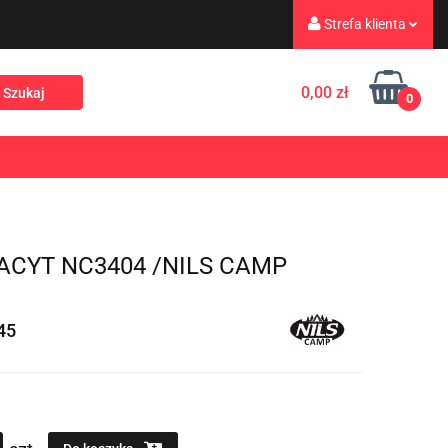
Strefa klienta
eż
Turystyka
Zaloguj się
0,00 zł
0
Zarejestruj się
Dodaj zgłoszenie
Rekreacja
PROMOCJE
NOWOŚCI
Zgody cookies
CYT NC3404 /NILS CAMP
45