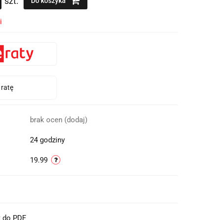
szt.
Do koszyka
i
brak ocen
(dodaj)
24 godziny
19.99
t do PDF