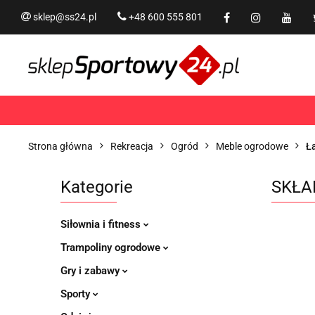
sklep@ss24.pl
+48 600 555 801
Siłownia i fitness
Tram
Rekreacja
PROMOCJ
Siłownia i fitness
Trampoliny i akcesoria
Strona główna
Rekreacja
Ogród
Meble ogrodowe
Ł
Kategorie
SKŁA
Siłownia i fitness
Trampoliny ogrodowe
Gry i zabawy
Sporty