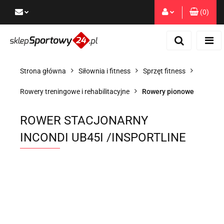
(
0
)
Zaloguj się
Zarejestruj się
Dodaj zgłoszenie
Strona główna
Siłownia i fitness
Sprzęt fitness
Zgody cookies
Rowery treningowe i rehabilitacyjne
Rowery pionowe
ROWER STACJONARNY
INCONDI UB45I /INSPORTLINE