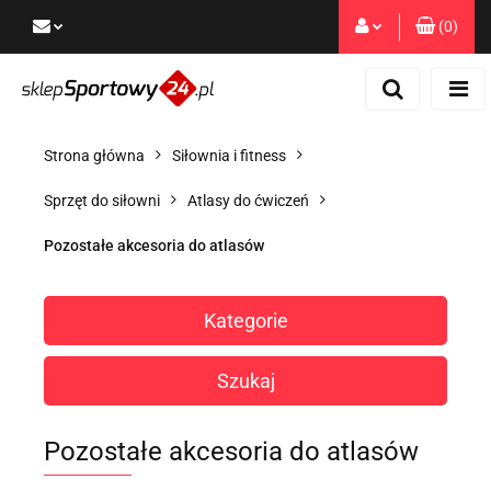
(
0
)
Zaloguj się
Zarejestruj się
Dodaj zgłoszenie
Strona główna
Siłownia i fitness
Zgody cookies
Sprzęt do siłowni
Atlasy do ćwiczeń
Pozostałe akcesoria do atlasów
Kategorie
Szukaj
Pozostałe akcesoria do atlasów