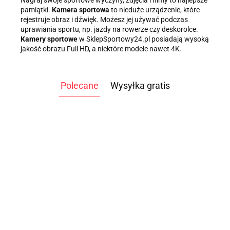
pamiątki.
Kamera sportowa
to nieduże urządzenie, które
rejestruje obraz i dźwięk. Możesz jej używać podczas
uprawiania sportu, np. jazdy na rowerze czy deskorolce.
Kamery sportowe
w SklepSportowy24.pl posiadają wysoką
jakość obrazu Full HD, a niektóre modele nawet 4K.
Polecane
Wysyłka gratis
ATLAS
ATLAS DO
DO
ĆWICZEŃ
WIOŚLARZ
WIOŚLARZ
ĆWICZEŃ
3499.00
TAG
WODNY
WODNY OAK
WO
9999.00
NEVADA
-14%
CALIFORNIA
PERFORMANCE
S4 BLE DĄB
S
9945.00
6649.00
PRO TAG
2999.00
2x100 KG
CLUB SR S4
/WATERROWER
/W
100KG
/SONIFIT
JESION
/SONIFIT
/WATERROWER