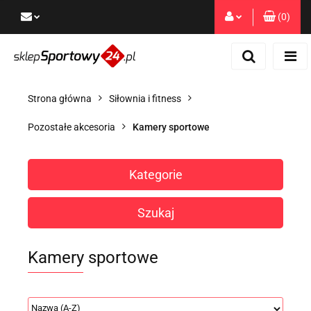
(
0
)
Zaloguj się
Zarejestruj się
Dodaj zgłoszenie
Strona główna
Siłownia i fitness
Zgody cookies
Pozostałe akcesoria
Kamery sportowe
Kategorie
Szukaj
Kamery sportowe