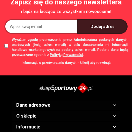
Zapisz się do naszego newslettera
i bądź na bieżąco ze wszystkimi nowościami!
Wyrażam zgodę przetwarzanie przez Administratora podanych danych
osobowych (imię, adres e-mail) w celu dostarczenia mi informacji
handlowo-marketingowych na podany adres e-mail. Podane dane będą
przetwarzane zgodnie z
Polityką Prywatności
.
Informacja o przetwarzaniu danych - kliknij aby rozwinąć
Administratorem danych osobowych jest Damian Skiba - Klaczkowski
prowadzący działalność gospodarczą pod firmą: TROPS Damian Skiba-
Klaczkowski, Szarotkowa 4/5, 35-604 Rzeszów, NIP: 8133349786. Zgody są
dobrowolne, ale konieczne w celu dostępu do newslettera, mogą być w każdej
chwili wycofane, klikając
link
dostępny na końcu każdej z wiadomości e-mail
przesyłanej w ramach newslettera, lub przez e-mail:
biuro@ss24.pl
lub telefon
+48 600 555 801
,
+48 600 555 776
. Dane będą przechowywane do czasu
Dane adresowe
udzielenia odpowiedzi na zapytanie lub cofnięcia zgody. Osobie, której dane
dotyczą, przysługuje prawo dostępu do swoich danych, ich sprostowania,
O sklepie
żądania zaprzestania przetwarzania, usunięcia, ograniczenia przetwarzania,
a także prawo wniesienia skargi do Prezesa Urzędu Ochrony Danych
Osobowych.
Informacje