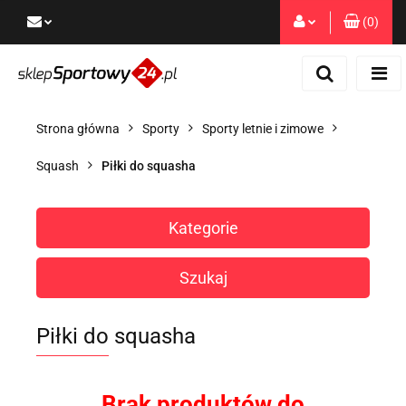
(
0
)
Zaloguj się
Zarejestruj się
Dodaj zgłoszenie
Strona główna
Sporty
Sporty letnie i zimowe
Zgody cookies
Squash
Piłki do squasha
Kategorie
Szukaj
Piłki do squasha
Brak produktów do