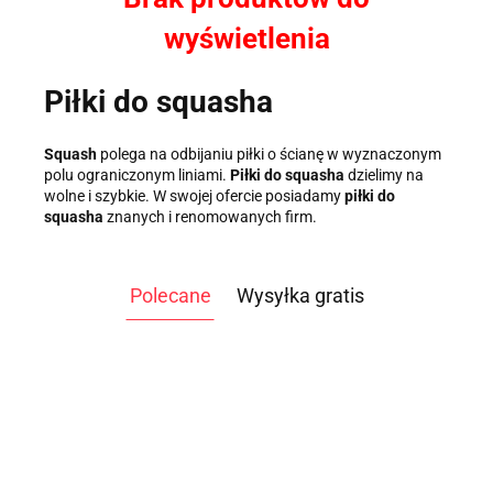
wyświetlenia
Piłki do squasha
Squash
polega na odbijaniu piłki o ścianę w wyznaczonym
polu ograniczonym liniami.
Piłki do squasha
dzielimy na
wolne i szybkie. W swojej ofercie posiadamy
piłki do
squasha
znanych i renomowanych firm.
Polecane
Wysyłka gratis
ATLAS
ATLAS DO
DO
ĆWICZEŃ
WIOŚLARZ
WIOŚLARZ
ĆWICZEŃ
3499.00