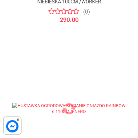
NIEBIESKA 100CM /WORKER
(0)
290.00
×