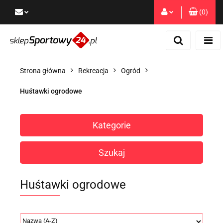
(
0
)
Zaloguj się
Zarejestruj się
Dodaj zgłoszenie
Strona główna
Rekreacja
Ogród
Zgody cookies
Huśtawki ogrodowe
Kategorie
Szukaj
Huśtawki ogrodowe