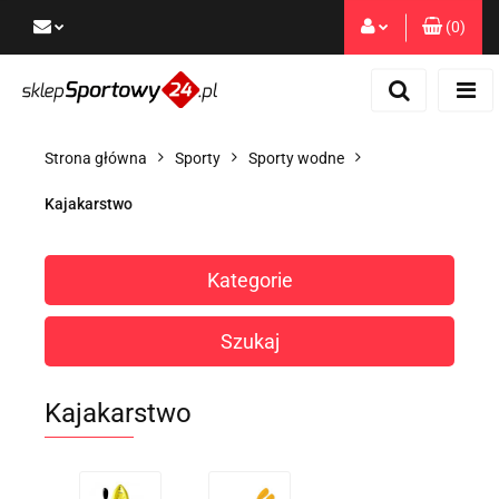
(
0
)
Zaloguj się
Zarejestruj się
Dodaj zgłoszenie
Strona główna
Sporty
Sporty wodne
Zgody cookies
Kajakarstwo
Kategorie
Szukaj
Kajakarstwo