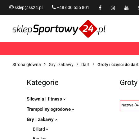
sklep@ss24.pl
+48 600 555 801
Siłownia i fitness
Tram
Rekreacja
PROMOCJ
Siłownia i fitness
Trampoliny i akcesoria
Strona główna
Gry i zabawy
Dart
Groty i części do dar
Kategorie
Groty
Siłownia i fitness
Trampoliny ogrodowe
Gry i zabawy
Billard
Boules