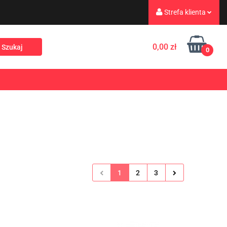
Strefa klienta
eż
Turystyka
Zaloguj się
0,00 zł
0
Zarejestruj się
Dodaj zgłoszenie
Rekreacja
PROMOCJE
NOWOŚCI
Zgody cookies
1
2
3