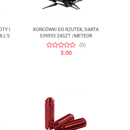
TY I
KOŃCÓWKI DO RZUTEK, DARTA
ULL'S
S39933 24SZT /METEOR
(0)
3.00