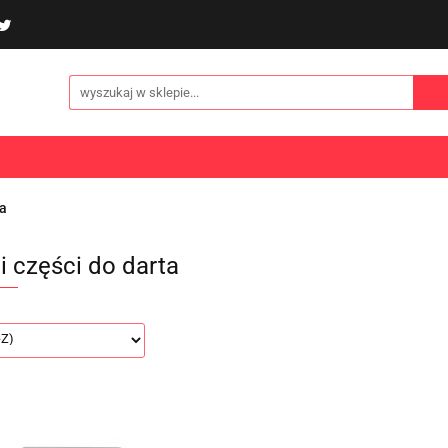
poliny i akcesoria
Gry i zabawy
Sporty
Odzi
E
NOWOŚCI
Gry i zabawy
Sporty
Odzież
Turystyka
ta
 i części do darta