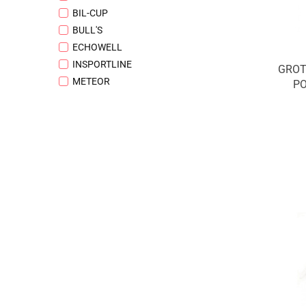
BIL-CUP
BULL'S
ECHOWELL
INSPORTLINE
GROT
METEOR
PO
MISSION
NILS FUN
POZOSTALI
ROBSON
SHOT
SOLEX SPORTS
TARGET
UNICORN