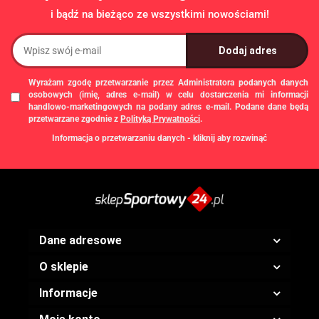
i bądź na bieżąco ze wszystkimi nowościami!
Wyrażam zgodę przetwarzanie przez Administratora podanych danych
osobowych (imię, adres e-mail) w celu dostarczenia mi informacji
handlowo-marketingowych na podany adres e-mail. Podane dane będą
przetwarzane zgodnie z
Polityką Prywatności
.
Informacja o przetwarzaniu danych - kliknij aby rozwinąć
Administratorem danych osobowych jest Damian Skiba - Klaczkowski
prowadzący działalność gospodarczą pod firmą: TROPS Damian Skiba-
Klaczkowski, Szarotkowa 4/5, 35-604 Rzeszów, NIP: 8133349786. Zgody są
dobrowolne, ale konieczne w celu dostępu do newslettera, mogą być w każdej
chwili wycofane, klikając
link
dostępny na końcu każdej z wiadomości e-mail
przesyłanej w ramach newslettera, lub przez e-mail:
biuro@ss24.pl
lub telefon
+48 600 555 801
,
+48 600 555 776
. Dane będą przechowywane do czasu
Dane adresowe
udzielenia odpowiedzi na zapytanie lub cofnięcia zgody. Osobie, której dane
dotyczą, przysługuje prawo dostępu do swoich danych, ich sprostowania,
O sklepie
żądania zaprzestania przetwarzania, usunięcia, ograniczenia przetwarzania,
a także prawo wniesienia skargi do Prezesa Urzędu Ochrony Danych
Osobowych.
Informacje