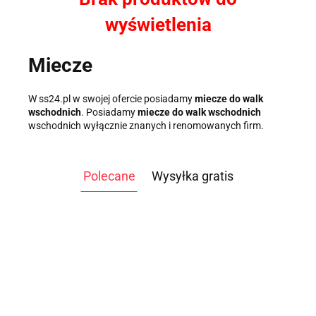
wyświetlenia
Miecze
W ss24.pl w swojej ofercie posiadamy
miecze do walk
wschodnich
. Posiadamy
miecze do walk wschodnich
wschodnich wyłącznie znanych i renomowanych firm.
Polecane
Wysyłka gratis
ATLAS
ATLAS DO
DO
ĆWICZEŃ
WIOŚLARZ
WIOŚLARZ
ĆWICZEŃ
3499.00
TAG
WODNY
WODNY OAK
WO
9999.00
NEVADA
-14%