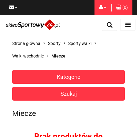
(
0
)
Zaloguj się
Zarejestruj się
Dodaj zgłoszenie
Strona główna
Sporty
Sporty walki
Zgody cookies
Walki wschodnie
Miecze
Kategorie
Szukaj
Miecze
Brak produktów do