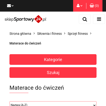
(
0
)
Zaloguj się
Zarejestruj się
Dodaj zgłoszenie
Strona główna
Siłownia i fitness
Sprzęt fitness
Zgody cookies
Materace do ćwiczeń
Kategorie
Szukaj
Materace do ćwiczeń