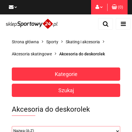
(
0
)
Zaloguj się
Zarejestruj się
Dodaj zgłoszenie
Strona główna
Sporty
Skating i akcesoria
Zgody cookies
Akcesoria skatingowe
Akcesoria do deskorolek
Kategorie
Szukaj
Akcesoria do deskorolek