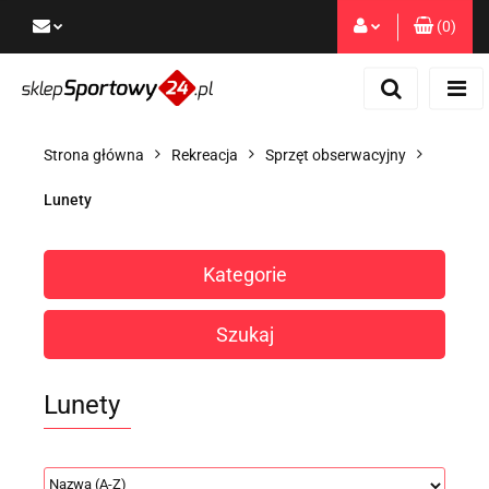
(
0
)
Zaloguj się
Zarejestruj się
Dodaj zgłoszenie
Strona główna
Rekreacja
Sprzęt obserwacyjny
Zgody cookies
Lunety
Kategorie
Szukaj
Lunety