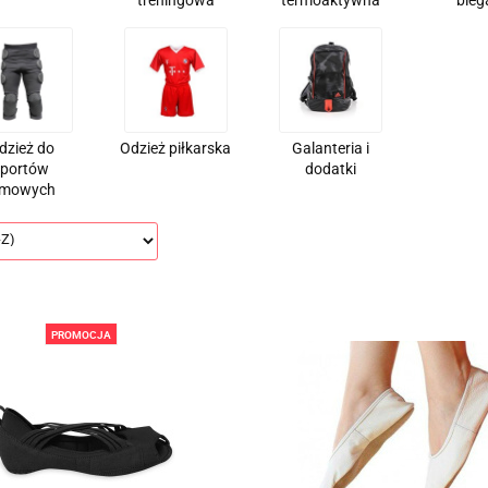
treningowa
termoaktywna
bieg
dzież do
Odzież piłkarska
Galanteria i
sportów
dodatki
imowych
PROMOCJA