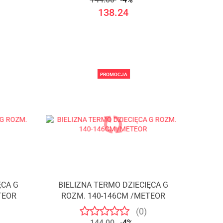
138.24
PROMOCJA
ĘCA G
BIELIZNA TERMO DZIECIĘCA G
TEOR
ROZM. 140-146CM /METEOR
(0)
144.00
-4%