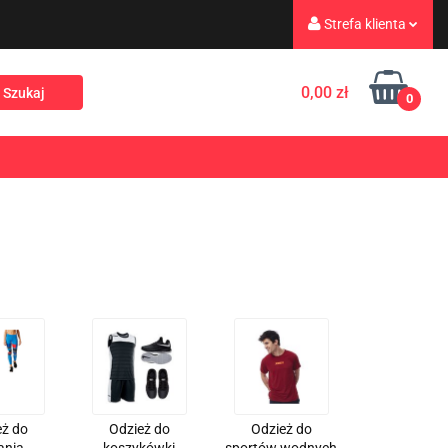
Strefa klienta
eż
Turystyka
Zaloguj się
0,00 zł
0
Zarejestruj się
Dodaj zgłoszenie
Rekreacja
PROMOCJE
NOWOŚCI
Zgody cookies
eż do
Odzież do
Odzież do