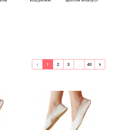
ania
koszykówki
sportów wodnych
1
2
3
...
40