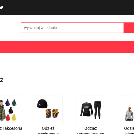
poliny i akcesoria
Gry i zabawy
Sporty
Odzi
E
NOWOŚCI
Gry i zabawy
Sporty
Odzież
Turystyka
ż
ż i akcesoria
Odzież
Odzież
Odzi