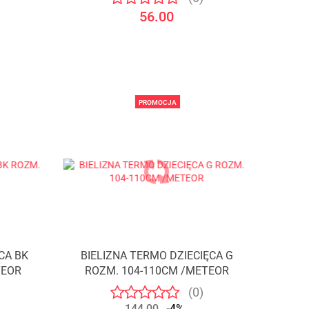
56.00
PROMOCJA
CA BK
BIELIZNA TERMO DZIECIĘCA G
TEOR
ROZM. 104-110CM /METEOR
(0)
144.00
-4%