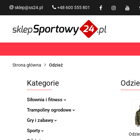
sklep@ss24.pl
+48 600 555 801
Siłownia i fitness
Tram
Rekreacja
PROMOCJ
Siłownia i fitness
Trampoliny i akcesoria
Strona główna
Odzież
Kategorie
Odzie
Siłownia i fitness
Trampoliny ogrodowe
Gry i zabawy
Sporty
Odzie