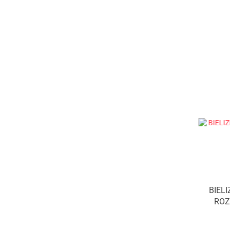
65 l
70 l
75 l
79 l
95 l
100 l
BIEL
ROZ