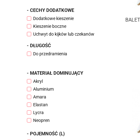
BLUE FLY
- CECHY DODATKOWE
BODY SCULPTURE
Dodatkowe kieszenie
BALET
CONNECT
Kieszenie boczne
CORNILLEAU
Uchwyt do kijków lub czekanów
CROWELL
CRUISER
- DŁUGOŚĆ
DUNLOP
Do przedramienia
DUTCH MOUNTAINS
EB FIT
- MATERIAŁ DOMINUJĄCY
ECKO
Akryl
ENERO CAMP
Aluminium
ERIMA
Amara
FERRINO
Elastan
FIRENZA
Lycra
FORTUNA
Neopren
FRESH&COLD
Nylon
GAIAM
- POJEMNOŚĆ (L)
PES (polieterosulfon)
HI-TEC