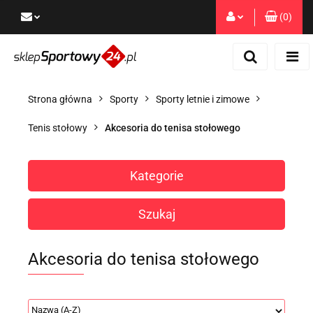
(
0
)
Zaloguj się
Zarejestruj się
Dodaj zgłoszenie
Strona główna
Sporty
Sporty letnie i zimowe
Zgody cookies
Tenis stołowy
Akcesoria do tenisa stołowego
Kategorie
Szukaj
Akcesoria do tenisa stołowego