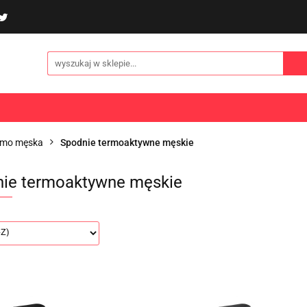
poliny i akcesoria
Gry i zabawy
Sporty
Odzi
E
NOWOŚCI
Gry i zabawy
Sporty
Odzież
Turystyka
rmo męska
Spodnie termoaktywne męskie
ie termoaktywne męskie