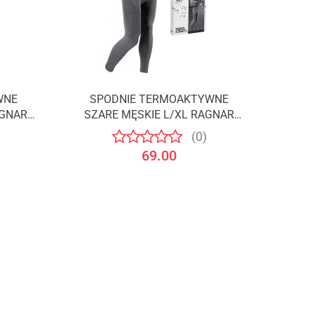
WNE
SPODNIE TERMOAKTYWNE
Produkt niedostępny
AGNAR
SZARE MĘSKIE L/XL RAGNAR
/NILS
(0)
69.00