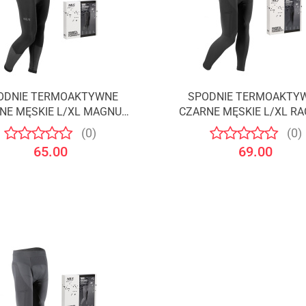
ODNIE TERMOAKTYWNE
SPODNIE TERMOAKTY
Produkt niedostępny
Produkt niedostępny
NE MĘSKIE L/XL MAGNUS
CZARNE MĘSKIE L/XL R
/NILS
/NILS
(0)
(0)
65.00
69.00