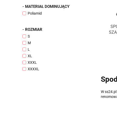
- MATERIAŁ DOMINUJĄCY
Poliamid
SP
- ROZMIAR
SZA
S
M
L
XL
XXXL
XXXXL
Spod
W ss24.pl
renomowa