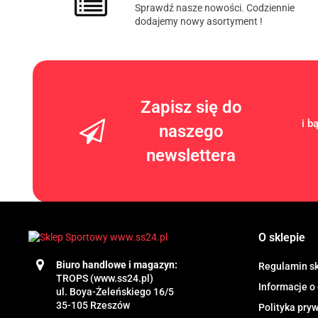
Sprawdź nasze nowości. Codziennie
dodajemy nowy asortyment !
Zapisz się do
i b
naszego
newslettera
O sklepie
Biuro handlowe i magazyn:
Regulamin s
TROPS (www.ss24.pl)
Informacje o
ul. Boya-Żeleńskiego 16/5
35-105 Rzeszów
Polityka pry