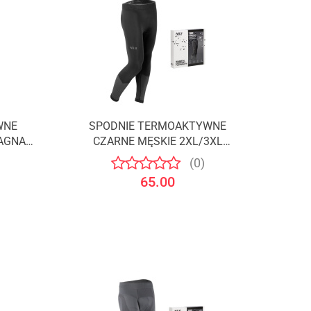
WNE
SPODNIE TERMOAKTYWNE
Produkt niedostępny
RAGNAR
CZARNE MĘSKIE 2XL/3XL
MAGNUS /NILS
(0)
65.00