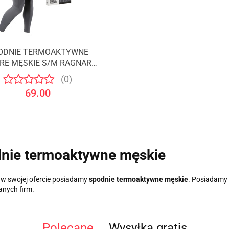
ODNIE TERMOAKTYWNE
Produkt niedostępny
RE MĘSKIE S/M RAGNAR
/NILS
(0)
69.00
nie termoaktywne męskie
 w swojej ofercie posiadamy
spodnie termoaktywne męskie
. Posiadam
nych firm.
Polecane
Wysyłka gratis