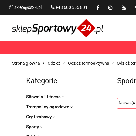
sklep@ss24.pl
+48 600 555 801
Siłownia i fitness
Tram
Rekreacja
PROMOCJ
Siłownia i fitness
Trampoliny i akcesoria
Strona główna
Odzież
Odzież termoaktywna
Odzież te
Kategorie
Spodn
Siłownia i fitness
Trampoliny ogrodowe
Gry i zabawy
Sporty