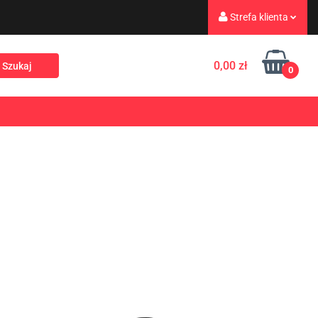
Strefa klienta
eż
Turystyka
Zaloguj się
0,00 zł
0
Zarejestruj się
Dodaj zgłoszenie
Rekreacja
PROMOCJE
NOWOŚCI
Zgody cookies