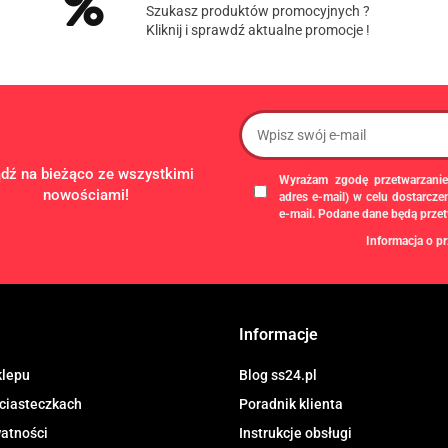
Szukasz produktów promocyjnych ?
Kliknij i sprawdź aktualne promocje !
ądź na bieżąco ze wszystkimi
Wyrażam zgodę przetwarzanie
nowościami!
adres e-mail) w celu dostarcz
e-mail. Podane dane będą prze
Informacja o pr
Administratorem danych osobowych
gospodarczą pod firmą: TROPS Damia
8133349786. Zgody są dobrowolne, al
chwili wycofane, klikając
link
dostępny
Informacje
newslettera, lub przez e-mail:
biuro@ss
przechowywane do czasu udzielenia od
dotyczą, przysługuje prawo dostępu
klepu
Blog ss24.pl
przetwarzania, usunięcia, ograniczen
 ciasteczkach
Poradnik klienta
Urzędu Ochrony Danych Osobowych.
watności
Instrukcje obsługi