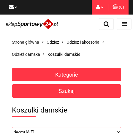
(
0
)
Zaloguj się
Zarejestruj się
Dodaj zgłoszenie
Strona główna
Odzież
Odzież i akcesoria
Zgody cookies
Odzież damska
Koszulki damskie
Kategorie
Szukaj
Koszulki damskie