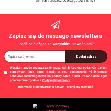
cenach ? Zobacz co przygotowaliśmy !
Zapisz się do naszego newslettera
i bądź na bieżąco ze wszystkimi nowościami!
Wyrażam zgodę przetwarzanie przez Administratora podanych danych
osobowych (imię, adres e-mail) w celu dostarczenia mi informacji
handlowo-marketingowych na podany adres e-mail. Podane dane będą
przetwarzane zgodnie z
Polityką Prywatności
.
Informacja o przetwarzaniu danych - kliknij aby rozwinąć
Administratorem danych osobowych jest Damian Skiba - Klaczkowski
prowadzący działalność gospodarczą pod firmą: TROPS Damian Skiba-
Klaczkowski, Szarotkowa 4/5, 35-604 Rzeszów, NIP: 8133349786. Zgody są
dobrowolne, ale konieczne w celu dostępu do newslettera, mogą być w każdej
chwili wycofane, klikając
link
dostępny na końcu każdej z wiadomości e-mail