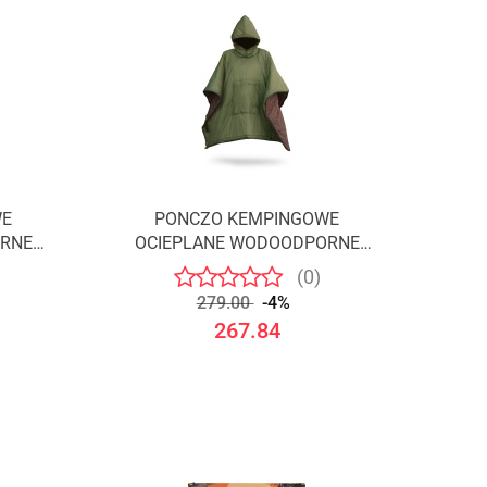
WE
PONCZO KEMPINGOWE
ORNE
OCIEPLANE WODOODPORNE
ZIELONO-BRĄZOWE /OFFLANDER
(0)
279.00
-4%
267.84