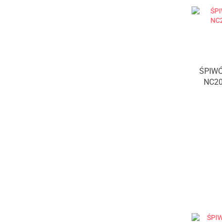
ŚPIW
NC20