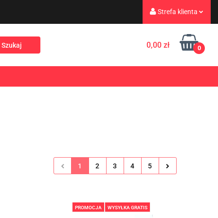
Strefa klienta
eż
Turystyka
Zaloguj się
0,00 zł
0
Zarejestruj się
Dodaj zgłoszenie
Rekreacja
PROMOCJE
NOWOŚCI
Zgody cookies
1
2
3
4
5
PROMOCJA
WYSYŁKA GRATIS