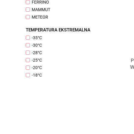
FERRINO
MAMMUT
METEOR
NILS
TEMPERATURA EKSTREMALNA
NILS CAMP
-35°C
OFFLANDER
-30°C
R&KB
-28°C
REDCLIFFS
P
-25°C
RIKB
W
-20°C
ROYOKAMP
-18°C
-16℃
-15°C
-10°C
-7°C
-5℃
-4°C
-2°C