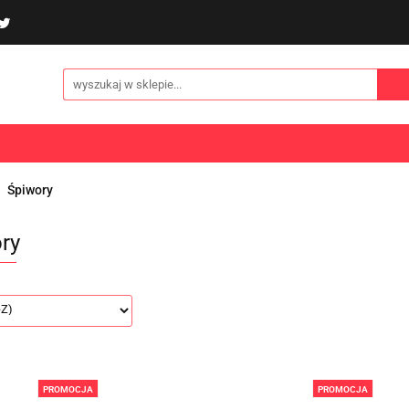
poliny i akcesoria
Gry i zabawy
Sporty
Odzi
E
NOWOŚCI
Gry i zabawy
Sporty
Odzież
Turystyka
Śpiwory
ry
PROMOCJA
PROMOCJA