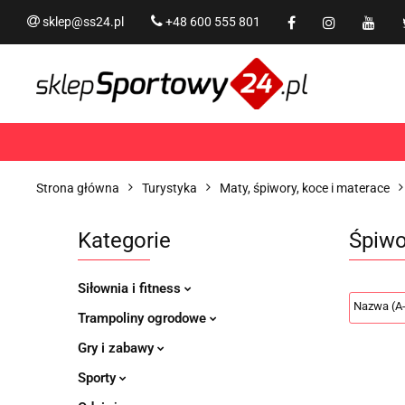
sklep@ss24.pl
+48 600 555 801
Siłownia i fitness
Tram
Rekreacja
PROMOCJ
Siłownia i fitness
Trampoliny i akcesoria
Strona główna
Turystyka
Maty, śpiwory, koce i materace
Kategorie
Śpiwo
Siłownia i fitness
Trampoliny ogrodowe
Gry i zabawy
Sporty