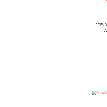
ŚPIWÓ
C