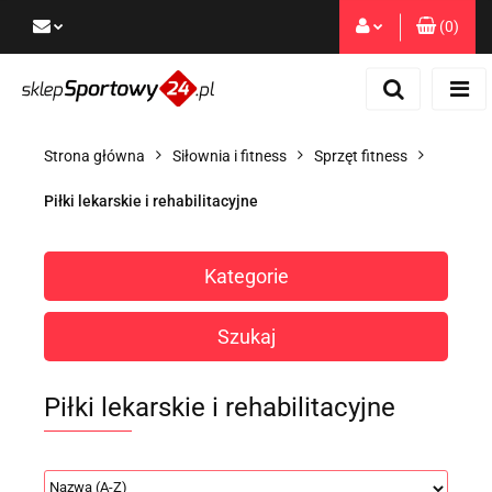
(
0
)
Zaloguj się
Zarejestruj się
Dodaj zgłoszenie
Strona główna
Siłownia i fitness
Sprzęt fitness
Zgody cookies
Piłki lekarskie i rehabilitacyjne
Kategorie
Szukaj
Piłki lekarskie i rehabilitacyjne