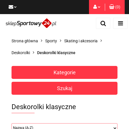
(
0
)
Zaloguj się
Zarejestruj się
Dodaj zgłoszenie
Strona główna
Sporty
Skating i akcesoria
Zgody cookies
Deskorolki
Deskorolki klasyczne
Kategorie
Szukaj
Deskorolki klasyczne