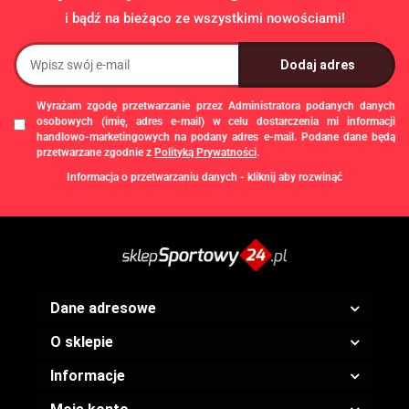
i bądź na bieżąco ze wszystkimi nowościami!
Wyrażam zgodę przetwarzanie przez Administratora podanych danych
osobowych (imię, adres e-mail) w celu dostarczenia mi informacji
handlowo-marketingowych na podany adres e-mail. Podane dane będą
przetwarzane zgodnie z
Polityką Prywatności
.
Informacja o przetwarzaniu danych - kliknij aby rozwinąć
Administratorem danych osobowych jest Damian Skiba - Klaczkowski
prowadzący działalność gospodarczą pod firmą: TROPS Damian Skiba-
Klaczkowski, Szarotkowa 4/5, 35-604 Rzeszów, NIP: 8133349786. Zgody są
dobrowolne, ale konieczne w celu dostępu do newslettera, mogą być w każdej
chwili wycofane, klikając
link
dostępny na końcu każdej z wiadomości e-mail
przesyłanej w ramach newslettera, lub przez e-mail:
biuro@ss24.pl
lub telefon
+48 600 555 801
,
+48 600 555 776
. Dane będą przechowywane do czasu
Dane adresowe
udzielenia odpowiedzi na zapytanie lub cofnięcia zgody. Osobie, której dane
dotyczą, przysługuje prawo dostępu do swoich danych, ich sprostowania,
O sklepie
żądania zaprzestania przetwarzania, usunięcia, ograniczenia przetwarzania,
a także prawo wniesienia skargi do Prezesa Urzędu Ochrony Danych
Osobowych.
Informacje