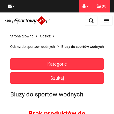
(
0
)
Zaloguj się
Zarejestruj się
Dodaj zgłoszenie
Strona główna
Odzież
Zgody cookies
Odzież do sportów wodnych
Bluzy do sportów wodnych
Kategorie
Szukaj
Bluzy do sportów wodnych
Brak produktów do