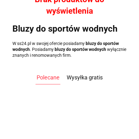
wyświetlenia
Bluzy do sportów wodnych
W ss24.pl w swojej ofercie posiadamy
bluzy do sportów
wodnych
. Posiadamy
bluzy do sportów wodnych
wyłącznie
znanych i renomowanych firm.
Polecane
Wysyłka gratis
ATLAS
ATLAS DO
DO
ĆWICZEŃ
WIOŚLARZ
WIOŚLARZ
ĆWICZEŃ
3499.00
TAG
WODNY
WODNY OAK
WO
9999.00
NEVADA
-14%