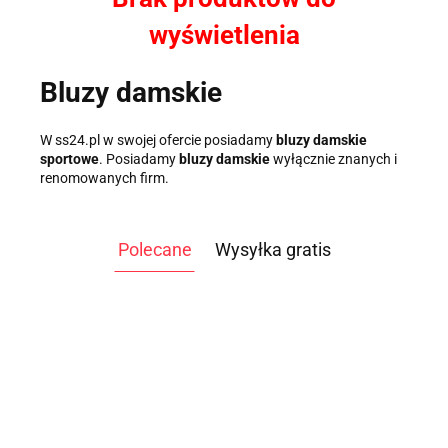
wyświetlenia
Bluzy damskie
W ss24.pl w swojej ofercie posiadamy
bluzy damskie
sportowe
. Posiadamy
bluzy damskie
wyłącznie znanych i
renomowanych firm.
Polecane
Wysyłka gratis
ATLAS
ATLAS DO
DO
ĆWICZEŃ
WIOŚLARZ
WIOŚLARZ
ĆWICZEŃ
3499.00
TAG
WODNY
WODNY OAK
WO
9999.00
NEVADA
-14%