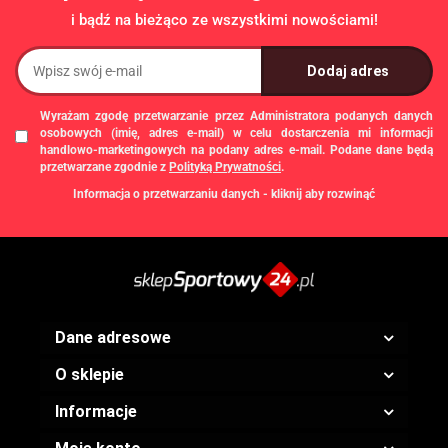
i bądź na bieżąco ze wszystkimi nowościami!
Wyrażam zgodę przetwarzanie przez Administratora podanych danych
osobowych (imię, adres e-mail) w celu dostarczenia mi informacji
handlowo-marketingowych na podany adres e-mail. Podane dane będą
przetwarzane zgodnie z
Polityką Prywatności
.
Informacja o przetwarzaniu danych - kliknij aby rozwinąć
Administratorem danych osobowych jest Damian Skiba - Klaczkowski
prowadzący działalność gospodarczą pod firmą: TROPS Damian Skiba-
Klaczkowski, Szarotkowa 4/5, 35-604 Rzeszów, NIP: 8133349786. Zgody są
dobrowolne, ale konieczne w celu dostępu do newslettera, mogą być w każdej
chwili wycofane, klikając
link
dostępny na końcu każdej z wiadomości e-mail
przesyłanej w ramach newslettera, lub przez e-mail:
biuro@ss24.pl
lub telefon
+48 600 555 801
,
+48 600 555 776
. Dane będą przechowywane do czasu
Dane adresowe
udzielenia odpowiedzi na zapytanie lub cofnięcia zgody. Osobie, której dane
dotyczą, przysługuje prawo dostępu do swoich danych, ich sprostowania,
O sklepie
żądania zaprzestania przetwarzania, usunięcia, ograniczenia przetwarzania,
a także prawo wniesienia skargi do Prezesa Urzędu Ochrony Danych
Osobowych.
Informacje