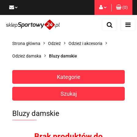
(
0
)
Zaloguj się
Zarejestruj się
Dodaj zgłoszenie
Strona główna
Odzież
Odzież i akcesoria
Zgody cookies
Odzież damska
Bluzy damskie
Kategorie
Szukaj
Bluzy damskie
Brak produktów do