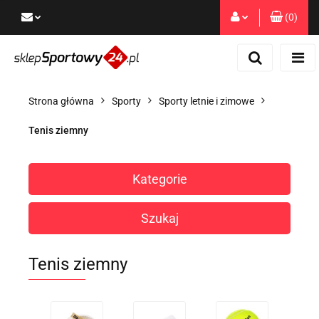
(
0
)
Zaloguj się
Zarejestruj się
Dodaj zgłoszenie
Strona główna
Sporty
Sporty letnie i zimowe
Zgody cookies
Tenis ziemny
Kategorie
Szukaj
Tenis ziemny