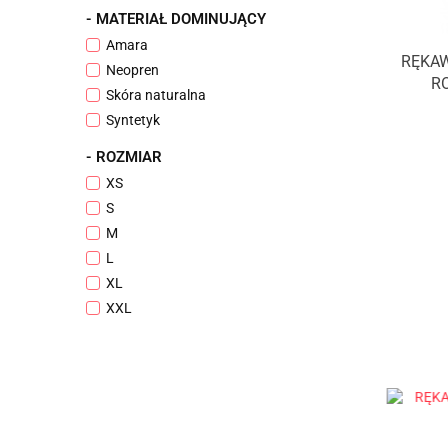
- MATERIAŁ DOMINUJĄCY
Amara
RĘKAW
Neopren
R
Skóra naturalna
Syntetyk
- ROZMIAR
XS
S
M
L
XL
XXL
XXXL