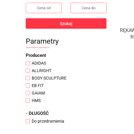
Szukaj
RĘKAW
R
Parametry
Producent
ADIDAS
ALLRIGHT
BODY SCULPTURE
EB FIT
GAIAM
HMS
INSPORTLINE
- DŁUGOŚĆ
METEOR
Do przedramienia
REEBOK
W-TEC