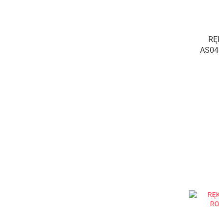
RĘ
AS04