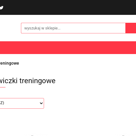
poliny i akcesoria
Gry i zabawy
Sporty
Odzi
E
NOWOŚCI
Gry i zabawy
Sporty
Odzież
Turystyka
treningowe
iczki treningowe