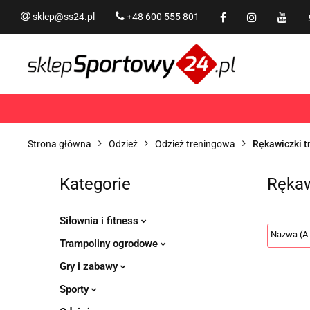
sklep@ss24.pl
+48 600 555 801
Siłownia i fitness
Tram
Rekreacja
PROMOCJ
Siłownia i fitness
Trampoliny i akcesoria
Strona główna
Odzież
Odzież treningowa
Rękawiczki 
Kategorie
Rękaw
Siłownia i fitness
Trampoliny ogrodowe
Gry i zabawy
Sporty