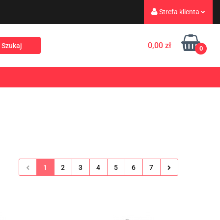
Strefa klienta
eż
Turystyka
Zaloguj się
0,00 zł
0
Zarejestruj się
Dodaj zgłoszenie
Rekreacja
PROMOCJE
NOWOŚCI
Zgody cookies
1
2
3
4
5
6
7