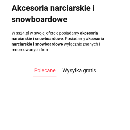
Akcesoria narciarskie i
snowboardowe
W ss24.pl w swojej ofercie posiadamy
akcesoria
narciarskie i snowboardowe
. Posiadamy
akcesoria
narciarskie i snowboardowe
wyłącznie znanych i
renomowanych firm
Polecane
Wysyłka gratis
ATLAS
ATLAS DO
DO
ĆWICZEŃ
WIOŚLARZ
WIOŚLARZ
ĆWICZEŃ
3499.00
TAG
WODNY
WODNY OAK
WO
9999.00
NEVADA
-14%