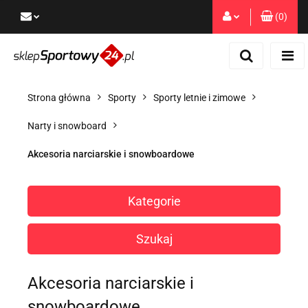
(
0
)
Zaloguj się
Zarejestruj się
Dodaj zgłoszenie
Strona główna
Sporty
Sporty letnie i zimowe
Zgody cookies
Narty i snowboard
Akcesoria narciarskie i snowboardowe
Kategorie
Szukaj
Akcesoria narciarskie i
snowboardowe