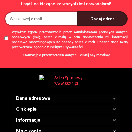
i bądź na bieżąco ze wszystkimi nowościami!
Wyrażam zgodę przetwarzanie przez Administratora podanych danych
osobowych (imię, adres e-mail) w celu dostarczenia mi informacji
handlowo-marketingowych na podany adres e-mail. Podane dane będą
przetwarzane zgodnie z
Polityką Prywatności
.
Informacja o przetwarzaniu danych - kliknij aby rozwinąć
Administratorem danych osobowych jest Damian Skiba - Klaczkowski
prowadzący działalność gospodarczą pod firmą: TROPS Damian Skiba-
Klaczkowski, Szarotkowa 4/5, 35-604 Rzeszów, NIP: 8133349786. Zgody są
dobrowolne, ale konieczne w celu dostępu do newslettera, mogą być w każdej
chwili wycofane, klikając
link
dostępny na końcu każdej z wiadomości e-mail
przesyłanej w ramach newslettera, lub przez e-mail:
biuro@ss24.pl
lub telefon
+48 600 555 801
,
+48 600 555 776
. Dane będą przechowywane do czasu
Dane adresowe
udzielenia odpowiedzi na zapytanie lub cofnięcia zgody. Osobie, której dane
dotyczą, przysługuje prawo dostępu do swoich danych, ich sprostowania,
żądania zaprzestania przetwarzania, usunięcia, ograniczenia przetwarzania,
O sklepie
a także prawo wniesienia skargi do Prezesa Urzędu Ochrony Danych
Osobowych.
Informacje
Moje konto