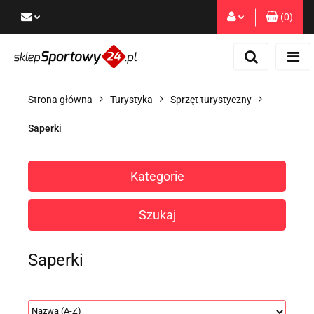
(
0
)
Zaloguj się
Zarejestruj się
Dodaj zgłoszenie
Strona główna
Turystyka
Sprzęt turystyczny
Zgody cookies
Saperki
Kategorie
Szukaj
Saperki