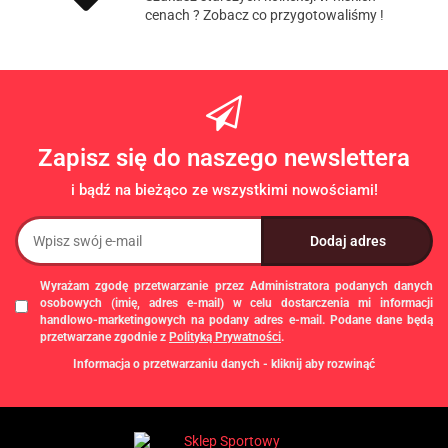
cenach ? Zobacz co przygotowaliśmy !
Zapisz się do naszego newslettera
i bądź na bieżąco ze wszystkimi nowościami!
Wyrażam zgodę przetwarzanie przez Administratora podanych danych
osobowych (imię, adres e-mail) w celu dostarczenia mi informacji
handlowo-marketingowych na podany adres e-mail. Podane dane będą
przetwarzane zgodnie z
Polityką Prywatności
.
Informacja o przetwarzaniu danych - kliknij aby rozwinąć
Administratorem danych osobowych jest Damian Skiba - Klaczkowski
prowadzący działalność gospodarczą pod firmą: TROPS Damian Skiba-
Klaczkowski, Szarotkowa 4/5, 35-604 Rzeszów, NIP: 8133349786. Zgody są
dobrowolne, ale konieczne w celu dostępu do newslettera, mogą być w każdej