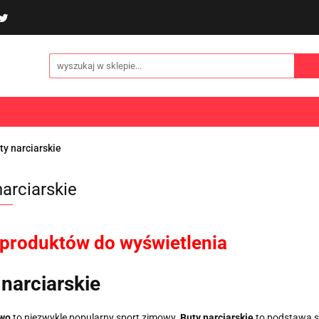
poliny i akcesoria
Gry i zabawy
Sporty
Odzi
E
NOWOŚCI
Gry i zabawy
Sporty
Odzież
Turystyka
ty narciarskie
narciarskie
 produktów do wyświetlenia
 narciarskie
two
to niezwykle popularny sport zimowy.
Buty narciarskie
to podstawa st