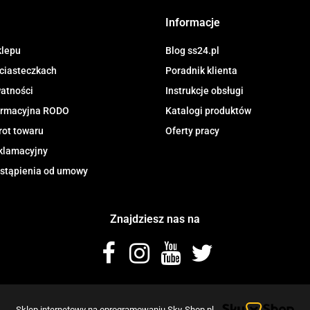
8133349786. Zgody są dobrowolne, al
chwili wycofane, klikając
link
dostępny
Informacje
newslettera, lub przez e-mail:
biuro@ss
przechowywane do czasu udzielenia od
dotyczą, przysługuje prawo dostępu
klepu
Blog ss24.pl
przetwarzania, usunięcia, ograniczen
 ciasteczkach
Poradnik klienta
Urzędu Ochrony Danych Osobowych.
watności
Instrukcje obsługi
formacyjna RODO
Katalogi produktów
rot towaru
Oferty pracy
klamacyjny
stąpienia od umowy
Znajdziesz nas na
Sklep internetowy na oprogramowaniu Sky-Shop.pl...