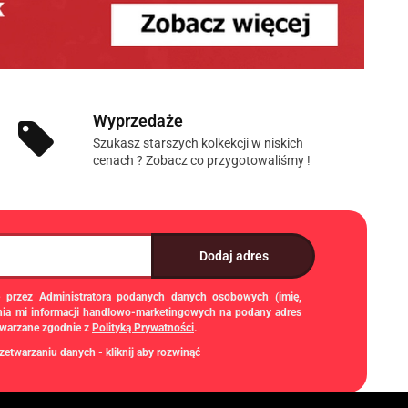
Wyprzedaże
Szukasz starszych kolkekcji w niskich
cenach ? Zobacz co przygotowaliśmy !
 przez Administratora podanych danych osobowych (imię,
enia mi informacji handlowo-marketingowych na podany adres
twarzane zgodnie z
Polityką Prywatności
.
zetwarzaniu danych - kliknij aby rozwinąć
 jest Damian Skiba - Klaczkowski prowadzący działalność
n Skiba-Klaczkowski, Szarotkowa 4/5, 35-604 Rzeszów, NIP: