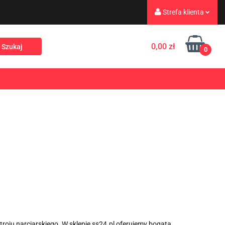
Strefa klienta
eż
Turystyka
Zaloguj się
0,00 zł
0
Zarejestruj się
Dodaj zgłoszenie
Rekreacja
PROMOCJE
NOWOŚCI
Zgody cookies
roju narciarskiego. W sklepie ss24.pl oferujemy bogatą