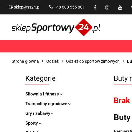
sklep@ss24.pl
+48 600 555 801
Siłownia i fitness
Tram
Rekreacja
PROMOCJ
Siłownia i fitness
Trampoliny i akcesoria
Strona główna
Odzież
Odzież do sportów zimowych
Bu
Kategorie
Buty 
Siłownia i fitness
Brak
Trampoliny ogrodowe
Gry i zabawy
Buty
Sporty
Narciars