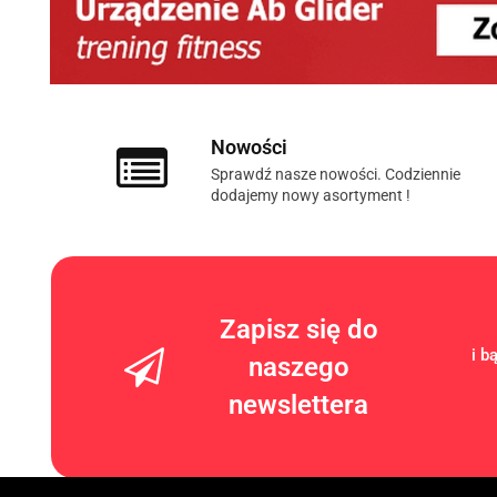
Nowości
Sprawdź nasze nowości. Codziennie
dodajemy nowy asortyment !
Zapisz się do
i b
naszego
newslettera