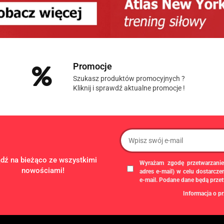
Promocje
Szukasz produktów promocyjnych ?
Kliknij i sprawdź aktualne promocje !
ądź na bieżąco ze wszystkimi
Wyrażam zgodę przetwarzanie
nowościami!
adres e-mail) w celu dostarcz
e-mail. Podane dane będą prze
Informacja o pr
Administratorem danych osobowych
gospodarczą pod firmą: TROPS Damia