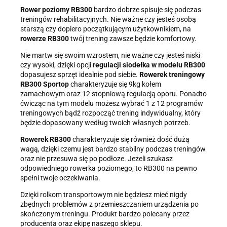
Rower poziomy RB300
bardzo dobrze spisuje się podczas
treningów rehabilitacyjnych. Nie ważne czy jesteś osobą
starszą czy dopiero początkującym użytkownikiem, na
rowerze RB300
twój trening zawsze będzie komfortowy.
Nie martw się swoim wzrostem, nie ważne czy jesteś niski
czy wysoki, dzięki opcji
regulacji siodełka w modelu RB300
dopasujesz sprzęt idealnie pod siebie.
Rowerek treningowy
RB300 Sportop
charakteryzuje się 9kg kołem
zamachowym oraz 12 stopniową regulacją oporu. Ponadto
ćwicząc na tym modelu możesz wybrać 1 z 12 programów
treningowych bądź rozpocząć trening indywidualny, który
będzie dopasowany według twoich własnych potrzeb.
Rowerek RB300
charakteryzuje się również dość dużą
wagą, dzięki czemu jest bardzo stabilny podczas treningów
oraz nie przesuwa się po podłoze. Jeżeli szukasz
odpowiedniego rowerka poziomego, to RB300 na pewno
spełni twoje oczekiwania.
Dzięki rolkom transportowym nie będziesz mieć nigdy
zbędnych problemów z przemieszczaniem urządzenia po
skończonym treningu. Produkt bardzo polecany przez
producenta oraz ekipę naszego sklepu.