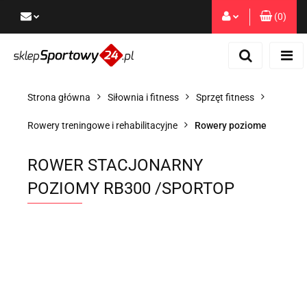
(
0
)
Zaloguj się
Zarejestruj się
Dodaj zgłoszenie
Strona główna
Siłownia i fitness
Sprzęt fitness
Zgody cookies
Rowery treningowe i rehabilitacyjne
Rowery poziome
ROWER STACJONARNY
POZIOMY RB300 /SPORTOP