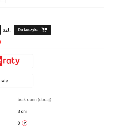
szt.
Do koszyka
i
brak ocen
(dodaj)
3 dni
0