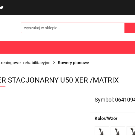
poliny i akcesoria
Gry i zabawy
Sporty
Odzi
E
NOWOŚCI
Gry i zabawy
Sporty
Odzież
Turystyka
reningowe i rehabilitacyjne
Rowery pionowe
R STACJONARNY U50 XER /MATRIX
Symbol:
064109
Kolor/Wzór