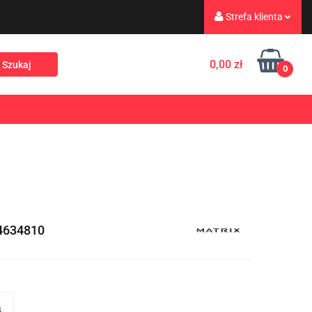
Strefa klienta
eż
Turystyka
Zaloguj się
0,00 zł
0
Zarejestruj się
Dodaj zgłoszenie
Rekreacja
PROMOCJE
NOWOŚCI
Zgody cookies
4634810