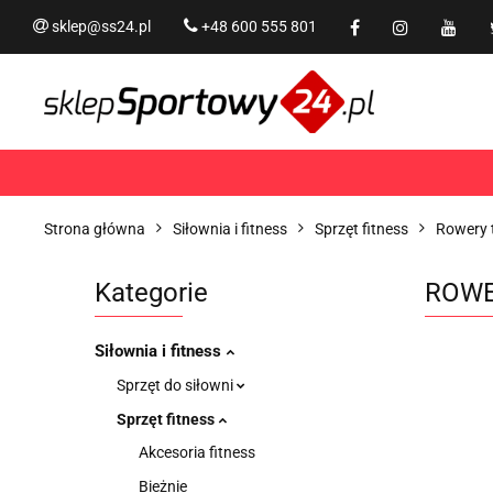
sklep@ss24.pl
+48 600 555 801
Siłownia i fitness
Tram
Rekreacja
PROMOCJ
Siłownia i fitness
Trampoliny i akcesoria
Strona główna
Siłownia i fitness
Sprzęt fitness
Rowery t
Kategorie
ROWE
Siłownia i fitness
Sprzęt do siłowni
Sprzęt fitness
Akcesoria fitness
Bieżnie