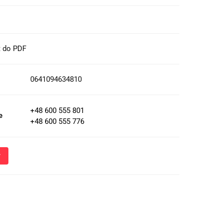
t do PDF
0641094634810
+48 600 555 801
e
+48 600 555 776
Wyślij
oznacza przekazanie danych osobowych (imię, numer telefonu)
 i udzielenia odpowiedzi na Twoje zapytanie, a także zgodę na
 Administratora w celu realizacji tego kontaktu. Podane dane