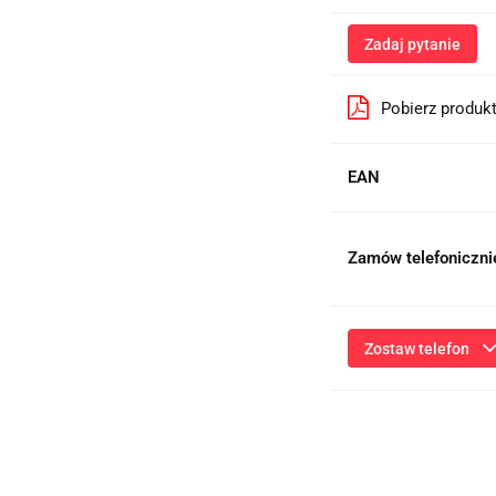
Zadaj pytanie
Pobierz produk
EAN
Zamów telefoniczni
Zostaw telefon
Przesłanie formularza 
niezbędnych do kontaktu
ich przetwarzanie przez