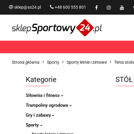
sklep@ss24.pl
+48 600 555 801
Siłownia i fitness
Tram
Rekreacja
PROMOCJ
Siłownia i fitness
Trampoliny i akcesoria
Strona główna
Sporty
Sporty letnie i zimowe
Tenis stoł
Kategorie
STÓŁ
Siłownia i fitness
Trampoliny ogrodowe
Gry i zabawy
Sporty