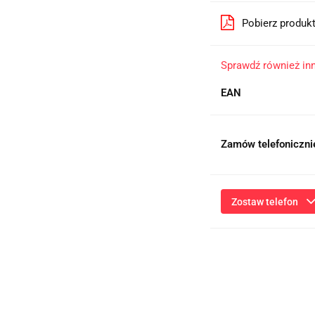
Pobierz produk
Sprawdź również in
EAN
Zamów telefoniczni
Zostaw telefon
Przesłanie formularza 
niezbędnych do kontaktu
ich przetwarzanie przez
będą przetwarzane zgod