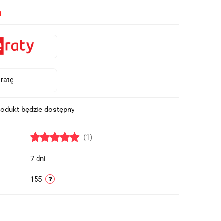
i
odukt będzie dostępny
(1)
7 dni
155