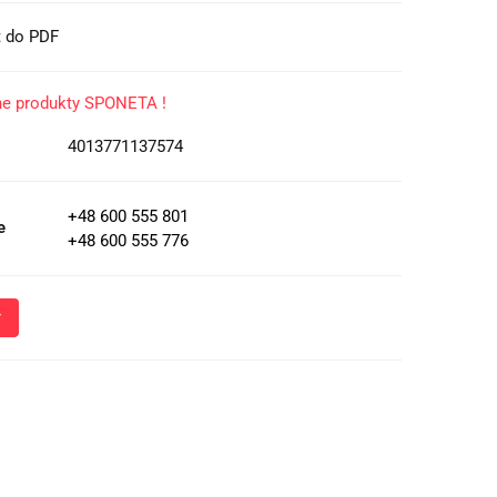
t do PDF
ne produkty SPONETA !
4013771137574
+48 600 555 801
e
+48 600 555 776
Wyślij
oznacza przekazanie danych osobowych (imię, numer telefonu)
 i udzielenia odpowiedzi na Twoje zapytanie, a także zgodę na
 Administratora w celu realizacji tego kontaktu. Podane dane
nie z
Polityką Prywatności
.