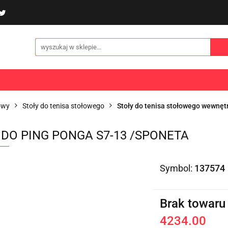
poliny i akcesoria
Gry i zabawy
Sporty
Odzi
E
NOWOŚCI
Gry i zabawy
Sporty
Odzież
Turystyka
owy
Stoły do tenisa stołowego
Stoły do tenisa stołowego wewnęt
 DO PING PONGA S7-13 /SPONETA
Symbol:
137574
Brak towaru
4234.00