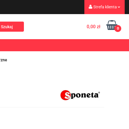
Strefa klienta
eż
Turystyka
Zaloguj się
0,00 zł
0
Zarejestruj się
Dodaj zgłoszenie
Rekreacja
PROMOCJE
NOWOŚCI
Zgody cookies
rzne