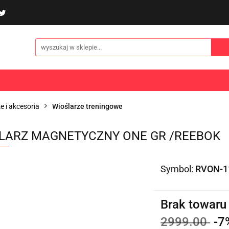
poliny i akcesoria
Gry i zabawy
Sporty
Odzi
E
NOWOŚCI
Gry i zabawy
Sporty
Odzież
Turystyka
e i akcesoria
Wioślarze treningowe
LARZ MAGNETYCZNY ONE GR /REEBOK
Symbol:
RVON-1
Brak towaru
2999.00
-