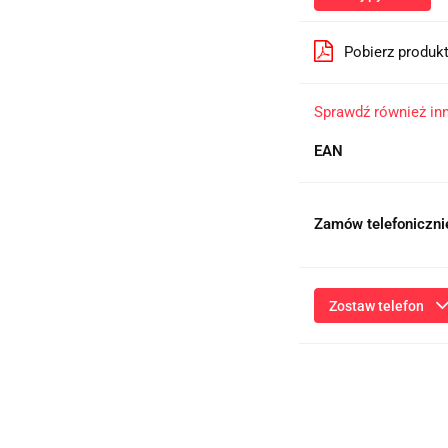
Pobierz produk
Sprawdź również in
EAN
Zamów telefoniczni
Zostaw telefon
Przesłanie formularza 
niezbędnych do kontaktu
ich przetwarzanie przez
będą przetwarzane zgod