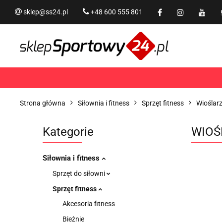
sklep@ss24.pl
+48 600 555 801
Siłownia i fitness
Tram
Rekreacja
PROMOCJ
Siłownia i fitness
Trampoliny i akcesoria
Strona główna
Siłownia i fitness
Sprzęt fitness
Wioślarz
Kategorie
WIOŚ
Siłownia i fitness
Sprzęt do siłowni
Sprzęt fitness
Akcesoria fitness
Bieżnie