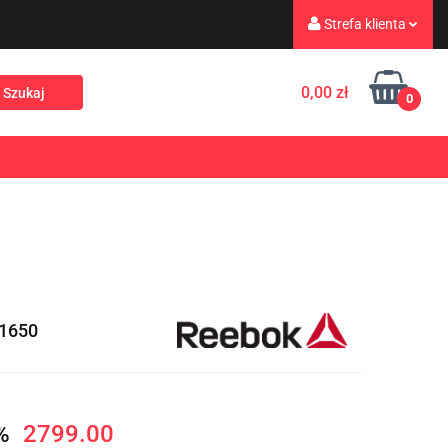
Strefa klienta
eż
Turystyka
Zaloguj się
0,00 zł
0
Zarejestruj się
Dodaj zgłoszenie
Rekreacja
PROMOCJE
NOWOŚCI
Zgody cookies
1650
7%
2799.00