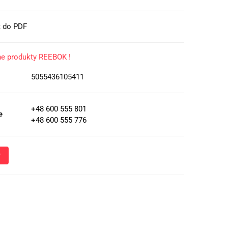
t do PDF
ne produkty REEBOK !
5055436105411
+48 600 555 801
e
+48 600 555 776
Wyślij
oznacza przekazanie danych osobowych (imię, numer telefonu)
 i udzielenia odpowiedzi na Twoje zapytanie, a także zgodę na
 Administratora w celu realizacji tego kontaktu. Podane dane
nie z
Polityką Prywatności
.