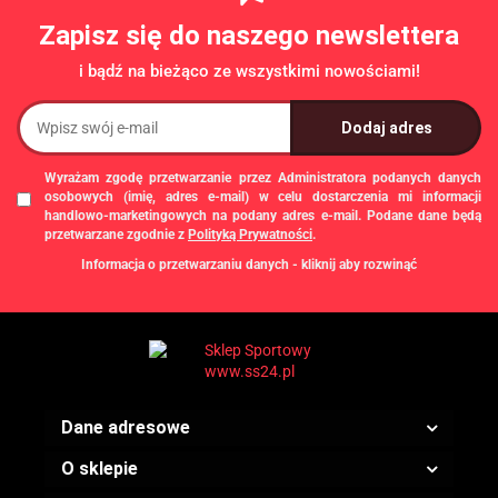
Zapisz się do naszego newslettera
i bądź na bieżąco ze wszystkimi nowościami!
Wyrażam zgodę przetwarzanie przez Administratora podanych danych
osobowych (imię, adres e-mail) w celu dostarczenia mi informacji
handlowo-marketingowych na podany adres e-mail. Podane dane będą
przetwarzane zgodnie z
Polityką Prywatności
.
Informacja o przetwarzaniu danych - kliknij aby rozwinąć
Administratorem danych osobowych jest Damian Skiba - Klaczkowski
prowadzący działalność gospodarczą pod firmą: TROPS Damian Skiba-
Klaczkowski, Szarotkowa 4/5, 35-604 Rzeszów, NIP: 8133349786. Zgody są
dobrowolne, ale konieczne w celu dostępu do newslettera, mogą być w każdej
chwili wycofane, klikając
link
dostępny na końcu każdej z wiadomości e-mail
przesyłanej w ramach newslettera, lub przez e-mail:
biuro@ss24.pl
lub telefon
+48 600 555 801
,
+48 600 555 776
. Dane będą przechowywane do czasu
Dane adresowe
udzielenia odpowiedzi na zapytanie lub cofnięcia zgody. Osobie, której dane
dotyczą, przysługuje prawo dostępu do swoich danych, ich sprostowania,
żądania zaprzestania przetwarzania, usunięcia, ograniczenia przetwarzania,
O sklepie
a także prawo wniesienia skargi do Prezesa Urzędu Ochrony Danych