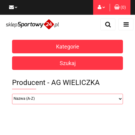
(
0
)
Zaloguj się
Zarejestruj się
Dodaj zgłoszenie
Kategorie
Zgody cookies
Szukaj
Producent - AG WIELICZKA