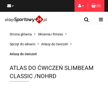
(
0
)
Zaloguj się
Zarejestruj się
Dodaj zgłoszenie
Strona główna
Siłownia i fitness
Zgody cookies
Sprzęt do siłowni
Atlasy do ćwiczeń
Atlasy do ćwiczeń
ATLAS DO ĆWICZEŃ SLIMBEAM
CLASSIC /NOHRD