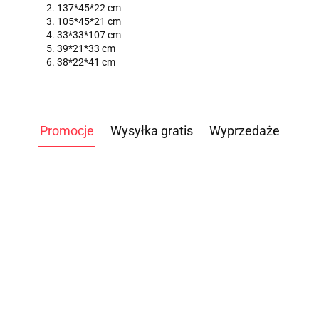
137*45*22 cm
105*45*21 cm
33*33*107 cm
39*21*33 cm
38*22*41 cm
Promocje
Wysyłka gratis
Wyprzedaże
ATLAS
DO
WIOŚLARZ
ROWER
HUL
STÓŁ
ĆWICZEŃ
3499.00
POWIETRZNY
POWIETRZNY
OBCI
OGRODOWY
NEVADA
-14%
D PM5
AIRBIKE
5699.00
4959.00
BB64
120.
BANKIETOWY
249.00
-4%
PRO TAG
2999.00
STANDARD
CLASSIC
-7%
-5%
/
S4428
1
239.04
100KG
LEGS
CROSSFIT
5290.00
4699.00
SCU
121,8X60,9CM
/SONIFIT
/CONCEPT 2
/ASSAULT