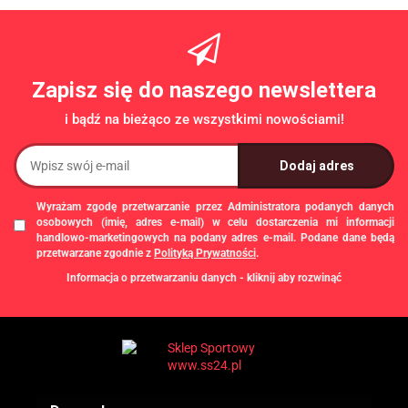
/LIFETIME
Zapisz się do naszego newslettera
i bądź na bieżąco ze wszystkimi nowościami!
Wyrażam zgodę przetwarzanie przez Administratora podanych danych
osobowych (imię, adres e-mail) w celu dostarczenia mi informacji
handlowo-marketingowych na podany adres e-mail. Podane dane będą
przetwarzane zgodnie z
Polityką Prywatności
.
Informacja o przetwarzaniu danych - kliknij aby rozwinąć
Administratorem danych osobowych jest Damian Skiba - Klaczkowski
prowadzący działalność gospodarczą pod firmą: TROPS Damian Skiba-
Klaczkowski, Szarotkowa 4/5, 35-604 Rzeszów, NIP: 8133349786. Zgody są
dobrowolne, ale konieczne w celu dostępu do newslettera, mogą być w każdej
chwili wycofane, klikając
link
dostępny na końcu każdej z wiadomości e-mail
przesyłanej w ramach newslettera, lub przez e-mail:
biuro@ss24.pl
lub telefon
+48 600 555 801
,
+48 600 555 776
. Dane będą przechowywane do czasu