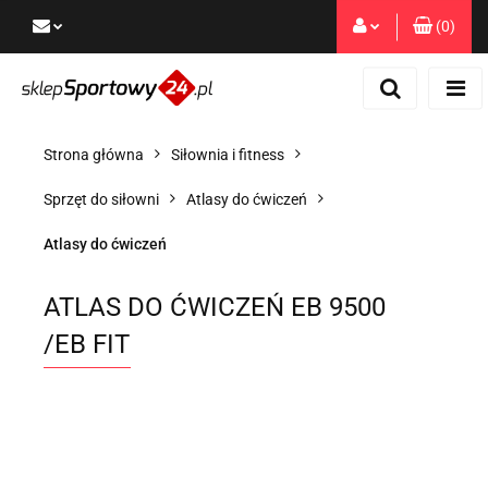
(
0
)
Zaloguj się
Zarejestruj się
Dodaj zgłoszenie
Strona główna
Siłownia i fitness
Zgody cookies
Sprzęt do siłowni
Atlasy do ćwiczeń
Atlasy do ćwiczeń
ATLAS DO ĆWICZEŃ EB 9500
/EB FIT