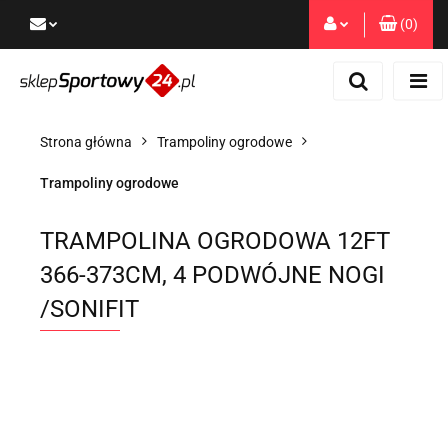
(
0
)
Zaloguj się
Zarejestruj się
Dodaj zgłoszenie
Strona główna
Trampoliny ogrodowe
Zgody cookies
Trampoliny ogrodowe
TRAMPOLINA OGRODOWA 12FT
366-373CM, 4 PODWÓJNE NOGI
/SONIFIT