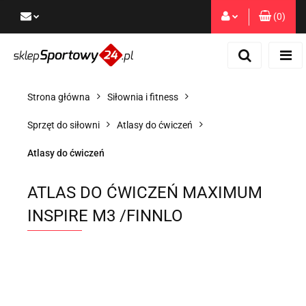
(
0
)
Zaloguj się
Zarejestruj się
Dodaj zgłoszenie
Strona główna
Siłownia i fitness
Zgody cookies
Sprzęt do siłowni
Atlasy do ćwiczeń
Atlasy do ćwiczeń
ATLAS DO ĆWICZEŃ MAXIMUM
INSPIRE M3 /FINNLO