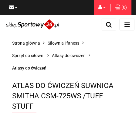
(
0
)
Zaloguj się
Zarejestruj się
Dodaj zgłoszenie
Strona główna
Siłownia i fitness
Zgody cookies
Sprzęt do siłowni
Atlasy do ćwiczeń
Atlasy do ćwiczeń
ATLAS DO ĆWICZEŃ SUWNICA
SMITHA CSM-725WS /TUFF
STUFF