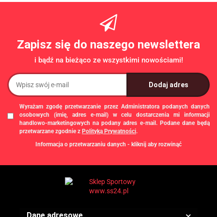
Zapisz się do naszego newslettera
i bądź na bieżąco ze wszystkimi nowościami!
Wyrażam zgodę przetwarzanie przez Administratora podanych danych
osobowych (imię, adres e-mail) w celu dostarczenia mi informacji
handlowo-marketingowych na podany adres e-mail. Podane dane będą
przetwarzane zgodnie z
Polityką Prywatności
.
Informacja o przetwarzaniu danych - kliknij aby rozwinąć
Administratorem danych osobowych jest Damian Skiba - Klaczkowski
prowadzący działalność gospodarczą pod firmą: TROPS Damian Skiba-
Klaczkowski, Szarotkowa 4/5, 35-604 Rzeszów, NIP: 8133349786. Zgody są
dobrowolne, ale konieczne w celu dostępu do newslettera, mogą być w każdej
chwili wycofane, klikając
link
dostępny na końcu każdej z wiadomości e-mail
przesyłanej w ramach newslettera, lub przez e-mail:
biuro@ss24.pl
lub telefon
+48 600 555 801
,
+48 600 555 776
. Dane będą przechowywane do czasu
Dane adresowe
udzielenia odpowiedzi na zapytanie lub cofnięcia zgody. Osobie, której dane