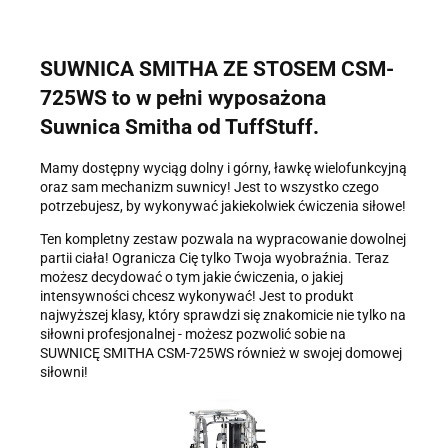
przysługuje prawo dostępu do swoich danych, ich sprostowania,
żądania zaprzestania przetwarzania, usunięcia, ograniczenia
przetwarzania, a także prawo wniesienia skargi do Prezesa
Urzędu Ochrony Danych Osobowych.
SUWNICA SMITHA ZE STOSEM CSM-
725WS
to w pełni wyposażona
Suwnica Smitha od TuffStuff.
Mamy dostępny wyciąg dolny i górny, ławkę wielofunkcyjną
oraz sam mechanizm suwnicy! Jest to wszystko czego
potrzebujesz, by wykonywać jakiekolwiek ćwiczenia siłowe!
Ten kompletny zestaw pozwala na wypracowanie dowolnej
partii ciała! Ogranicza Cię tylko Twoja wyobraźnia. Teraz
możesz decydować o tym jakie ćwiczenia, o jakiej
intensywności chcesz wykonywać! Jest to produkt
najwyższej klasy, który sprawdzi się znakomicie nie tylko na
siłowni profesjonalnej - możesz pozwolić sobie na
SUWNICĘ SMITHA CSM-725WS również w swojej domowej
siłowni!