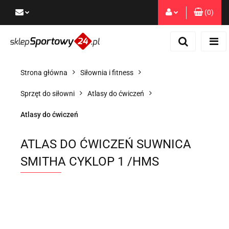
(
0
)
Zaloguj się
Zarejestruj się
Dodaj zgłoszenie
Strona główna
Siłownia i fitness
Zgody cookies
Sprzęt do siłowni
Atlasy do ćwiczeń
Atlasy do ćwiczeń
ATLAS DO ĆWICZEŃ SUWNICA
SMITHA CYKLOP 1 /HMS