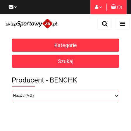
(
0
)
Zaloguj się
Zarejestruj się
Dodaj zgłoszenie
Kategorie
Zgody cookies
Szukaj
Producent - BENCHK