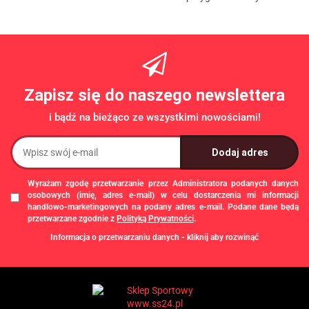
Zapisz się do naszego newslettera
i bądź na bieżąco ze wszystkimi nowościami!
Wyrażam zgodę przetwarzanie przez Administratora podanych danych
osobowych (imię, adres e-mail) w celu dostarczenia mi informacji
handlowo-marketingowych na podany adres e-mail. Podane dane będą
przetwarzane zgodnie z
Polityką Prywatności
.
Informacja o przetwarzaniu danych - kliknij aby rozwinąć
Administratorem danych osobowych jest Damian Skiba - Klaczkowski
prowadzący działalność gospodarczą pod firmą: TROPS Damian Skiba-
Klaczkowski, Szarotkowa 4/5, 35-604 Rzeszów, NIP: 8133349786. Zgody są
dobrowolne, ale konieczne w celu dostępu do newslettera, mogą być w każdej
chwili wycofane, klikając
link
dostępny na końcu każdej z wiadomości e-mail