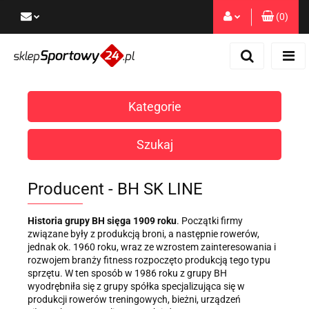
(
0
)
Zaloguj się
Zarejestruj się
Dodaj zgłoszenie
Kategorie
Zgody cookies
Szukaj
Producent - BH SK LINE
Historia grupy BH sięga 1909 roku
. Początki firmy
związane były z produkcją broni, a następnie rowerów,
jednak ok. 1960 roku, wraz ze wzrostem zainteresowania i
rozwojem branży fitness rozpoczęto produkcją tego typu
sprzętu. W ten sposób w 1986 roku z grupy BH
wyodrębniła się z grupy spółka specjalizująca się w
produkcji rowerów treningowych, bieżni, urządzeń