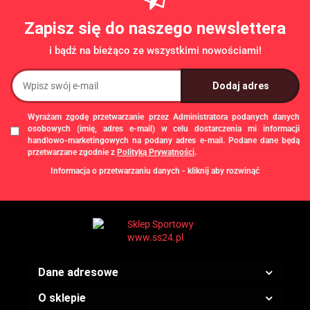
Zapisz się do naszego newslettera
i bądź na bieżąco ze wszystkimi nowościami!
Wyrażam zgodę przetwarzanie przez Administratora podanych danych
osobowych (imię, adres e-mail) w celu dostarczenia mi informacji
handlowo-marketingowych na podany adres e-mail. Podane dane będą
przetwarzane zgodnie z
Polityką Prywatności
.
Informacja o przetwarzaniu danych - kliknij aby rozwinąć
Administratorem danych osobowych jest Damian Skiba - Klaczkowski
prowadzący działalność gospodarczą pod firmą: TROPS Damian Skiba-
Klaczkowski, Szarotkowa 4/5, 35-604 Rzeszów, NIP: 8133349786. Zgody są
dobrowolne, ale konieczne w celu dostępu do newslettera, mogą być w każdej
chwili wycofane, klikając
link
dostępny na końcu każdej z wiadomości e-mail
przesyłanej w ramach newslettera, lub przez e-mail:
biuro@ss24.pl
lub telefon
+48 600 555 801
,
+48 600 555 776
. Dane będą przechowywane do czasu
Dane adresowe
udzielenia odpowiedzi na zapytanie lub cofnięcia zgody. Osobie, której dane
dotyczą, przysługuje prawo dostępu do swoich danych, ich sprostowania,
żądania zaprzestania przetwarzania, usunięcia, ograniczenia przetwarzania,
O sklepie
a także prawo wniesienia skargi do Prezesa Urzędu Ochrony Danych