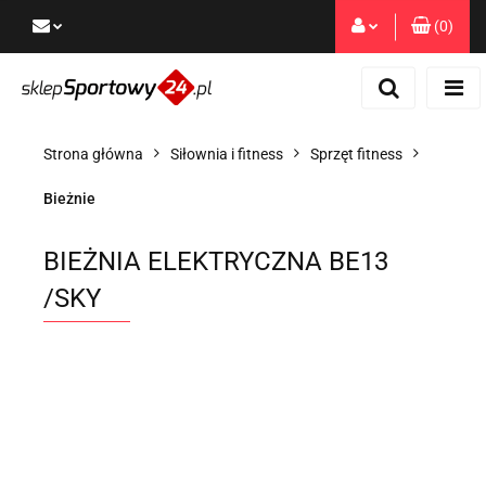
(
0
)
Zaloguj się
Zarejestruj się
Dodaj zgłoszenie
Strona główna
Siłownia i fitness
Sprzęt fitness
Zgody cookies
Bieżnie
BIEŻNIA ELEKTRYCZNA BE13
/SKY