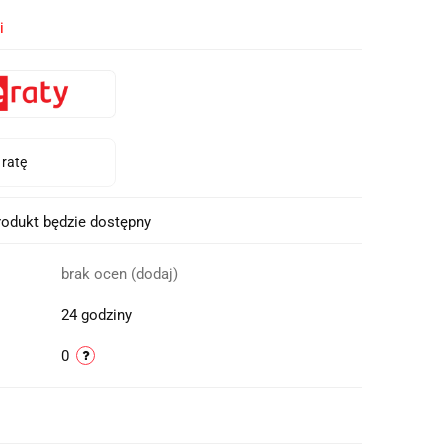
i
odukt będzie dostępny
brak ocen
(dodaj)
24 godziny
0