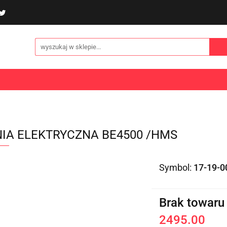
poliny i akcesoria
Gry i zabawy
Sporty
Odzi
E
NOWOŚCI
Gry i zabawy
Sporty
Odzież
Turystyka
NIA ELEKTRYCZNA BE4500 /HMS
Symbol:
17-19-0
Brak towaru
2495.00