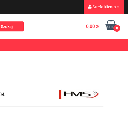
Strefa klienta
eż
Turystyka
Zaloguj się
0,00 zł
0
Zarejestruj się
Dodaj zgłoszenie
Rekreacja
PROMOCJE
NOWOŚCI
Zgody cookies
04