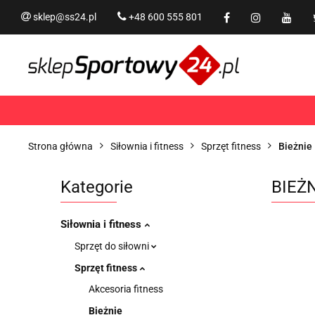
sklep@ss24.pl
+48 600 555 801
Siłownia i fitness
Tram
Rekreacja
PROMOCJ
Siłownia i fitness
Trampoliny i akcesoria
Strona główna
Siłownia i fitness
Sprzęt fitness
Bieżnie
Kategorie
BIEŻ
Siłownia i fitness
Sprzęt do siłowni
Sprzęt fitness
Akcesoria fitness
Bieżnie