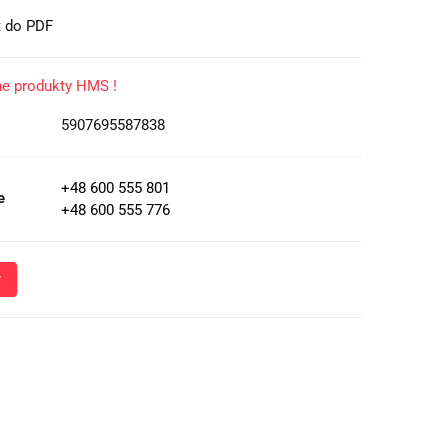
t do PDF
ne produkty HMS !
5907695587838
+48 600 555 801
e
+48 600 555 776
Wyślij
oznacza przekazanie danych osobowych (imię, numer telefonu)
 i udzielenia odpowiedzi na Twoje zapytanie, a także zgodę na
 Administratora w celu realizacji tego kontaktu. Podane dane
nie z
Polityką Prywatności
.
ja o przetwarzaniu danych - kliknij aby rozwinąć