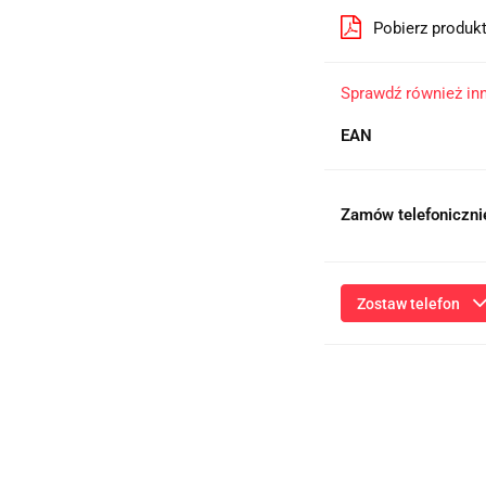
Pobierz produk
Sprawdź również in
EAN
Zamów telefoniczni
Zostaw telefon
Przesłanie formularza 
niezbędnych do kontaktu
ich przetwarzanie przez
będą przetwarzane zgod
Informac