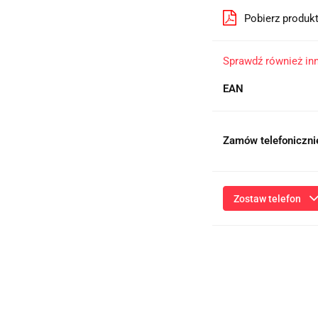
Pobierz produk
Sprawdź również in
EAN
Zamów telefoniczni
Zostaw telefon
Przesłanie formularza 
niezbędnych do kontaktu
ich przetwarzanie przez
będą przetwarzane zgod
Informac