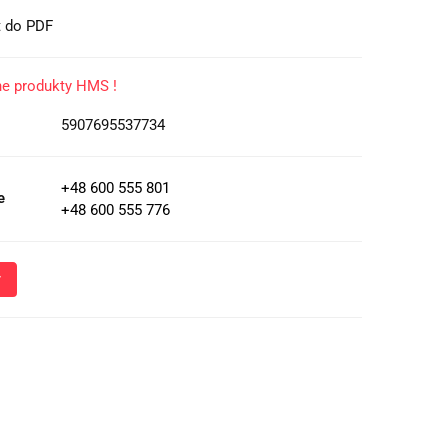
t do PDF
ne produkty HMS !
5907695537734
+48 600 555 801
e
+48 600 555 776
Wyślij
oznacza przekazanie danych osobowych (imię, numer telefonu)
 i udzielenia odpowiedzi na Twoje zapytanie, a także zgodę na
 Administratora w celu realizacji tego kontaktu. Podane dane
nie z
Polityką Prywatności
.
ja o przetwarzaniu danych - kliknij aby rozwinąć