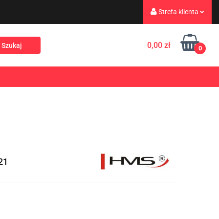
Strefa klienta
eż
Turystyka
Zaloguj się
0,00 zł
0
Zarejestruj się
Dodaj zgłoszenie
Rekreacja
PROMOCJE
NOWOŚCI
Zgody cookies
21