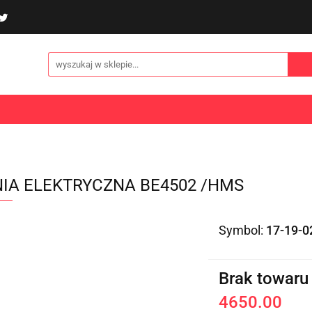
poliny i akcesoria
Gry i zabawy
Sporty
Odzi
E
NOWOŚCI
Gry i zabawy
Sporty
Odzież
Turystyka
NIA ELEKTRYCZNA BE4502 /HMS
Symbol:
17-19-0
Brak towaru
4650.00