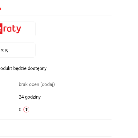
i
odukt będzie dostępny
brak ocen
(dodaj)
24 godziny
0