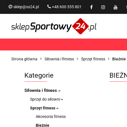
sklep@ss24.pl
+48 600 555 801
Siłownia i fitness
Tram
Rekreacja
PROMOCJ
Siłownia i fitness
Trampoliny i akcesoria
Strona główna
Siłownia i fitness
Sprzęt fitness
Bieżnie
Kategorie
BIEŻ
Siłownia i fitness
Sprzęt do siłowni
Sprzęt fitness
Akcesoria fitness
Bieżnie