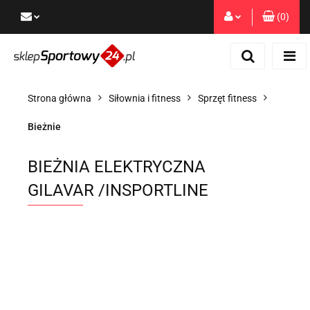
(
0
)
Zaloguj się
Zarejestruj się
Dodaj zgłoszenie
Strona główna
Siłownia i fitness
Sprzęt fitness
Zgody cookies
Bieżnie
BIEŻNIA ELEKTRYCZNA
GILAVAR /INSPORTLINE