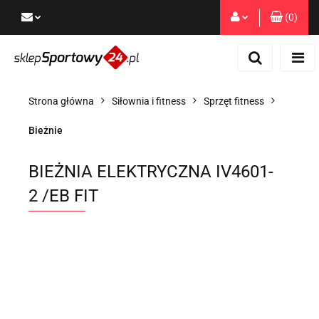
(
0
)
Zaloguj się
Zarejestruj się
Dodaj zgłoszenie
Strona główna
Siłownia i fitness
Sprzęt fitness
Zgody cookies
Bieżnie
BIEŻNIA ELEKTRYCZNA IV4601-
2 /EB FIT