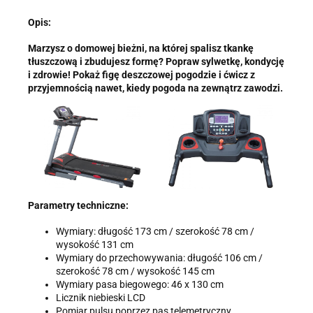
TROPS Damian Skiba-Klaczkowski, Szarotkowa 4/5, 35-604
Rzeszów, NIP: 8133349786. Zgoda jest dobrowolna, ale
Opis:
konieczna, do udzielenia odpowiedzi, może być w każdej chwili
wycofana, kontaktując się z administratorem, np. przez e-mail:
Marzysz o domowej bieżni, na której spalisz tkankę
biuro@ss24.pl
lub telefon
+48 600 555 801
,
+48 600 555 776
.
tłuszczową i zbudujesz formę? Popraw sylwetkę, kondycję
Dane będą przechowywane do czasu udzielenia odpowiedzi na
zapytanie lub cofnięcia zgody. Osobie, której dane dotyczą,
i zdrowie! Pokaż figę deszczowej pogodzie i ćwicz z
przysługuje prawo dostępu do swoich danych, ich sprostowania,
przyjemnością nawet, kiedy pogoda na zewnątrz zawodzi.
żądania zaprzestania przetwarzania, usunięcia, ograniczenia
przetwarzania, a także prawo wniesienia skargi do Prezesa
Urzędu Ochrony Danych Osobowych.
Parametry techniczne:
Wymiary: długość 173 cm / szerokość 78 cm /
wysokość 131 cm
Wymiary do przechowywania: długość 106 cm /
szerokość 78 cm / wysokość 145 cm
Wymiary pasa biegowego: 46 x 130 cm
Licznik niebieski LCD
Pomiar pulsu poprzez pas telemetryczny