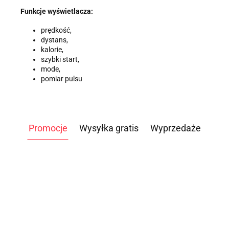
Funkcje wyświetlacza:
prędkość,
dystans,
kalorie,
szybki start,
mode,
pomiar pulsu
Promocje
Wysyłka gratis
Wyprzedaże
ATLAS
DO
WIOŚLARZ
ROWER
HUL
STÓŁ
ĆWICZEŃ
3499.00
POWIETRZNY
POWIETRZNY
OBCI
OGRODOWY
NEVADA
-14%
D PM5
AIRBIKE
5699.00
4959.00