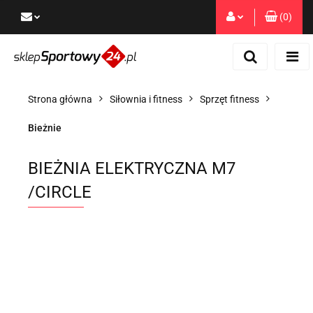
(
0
)
Zaloguj się
Zarejestruj się
Dodaj zgłoszenie
Strona główna
Siłownia i fitness
Sprzęt fitness
Zgody cookies
Bieżnie
BIEŻNIA ELEKTRYCZNA M7
/CIRCLE