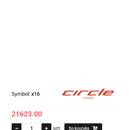
Symbol:
x16
21623.00
szt.
Do koszyka