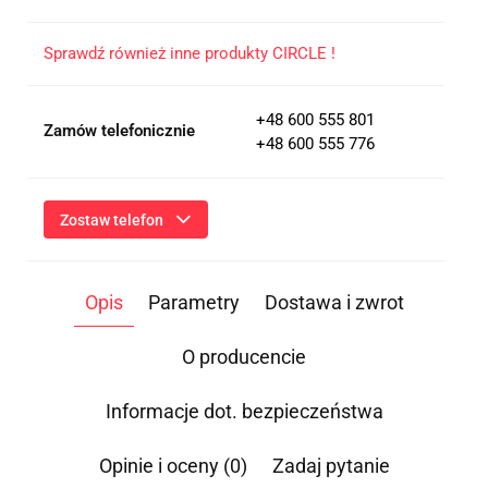
Sprawdź również inne produkty CIRCLE !
+48 600 555 801
Zamów telefonicznie
+48 600 555 776
Zostaw telefon
Wyślij
Opis
Parametry
Dostawa i zwrot
Przesłanie formularza oznacza przekazanie danych osobowych
(imię, numer telefonu) niezbędnych do kontaktu i udzielenia
odpowiedzi na Twoje zapytanie, a także zgodę na ich
O producencie
przetwarzanie przez Administratora w celu realizacji tego
kontaktu. Podane dane będą przetwarzane zgodnie z
Polityką
Prywatności
.
Informacje dot. bezpieczeństwa
Informacja o przetwarzaniu danych - kliknij aby rozwinąć
Opinie i oceny (0)
Zadaj pytanie
Administratorem danych osobowych jest Damian Skiba -
Klaczkowski prowadzący działalność gospodarczą pod firmą: