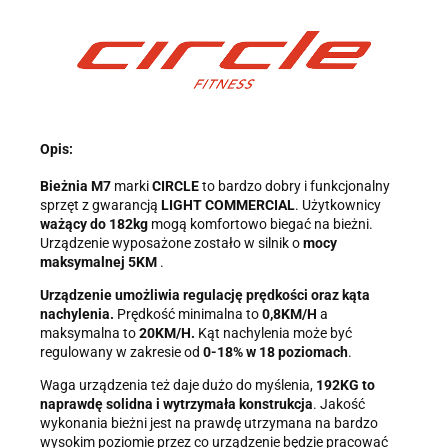
TROPS Damian Skiba-Klaczkowski, Szarotkowa 4/5, 35-604
Rzeszów, NIP: 8133349786. Zgoda jest dobrowolna, ale
konieczna, do udzielenia odpowiedzi, może być w każdej chwili
wycofana, kontaktując się z administratorem, np. przez e-mail:
biuro@ss24.pl
lub telefon
+48 600 555 801
,
+48 600 555 776
.
Dane będą przechowywane do czasu udzielenia odpowiedzi na
zapytanie lub cofnięcia zgody. Osobie, której dane dotyczą,
przysługuje prawo dostępu do swoich danych, ich sprostowania,
żądania zaprzestania przetwarzania, usunięcia, ograniczenia
Opis:
przetwarzania, a także prawo wniesienia skargi do Prezesa
Urzędu Ochrony Danych Osobowych.
Bieżnia M7
marki
CIRCLE
to bardzo dobry i funkcjonalny
sprzęt z gwarancją
LIGHT COMMERCIAL
. Użytkownicy
ważący do 182kg
mogą komfortowo biegać na bieżni.
Urządzenie wyposażone zostało w silnik o
mocy
maksymalnej 5KM
.
Urządzenie umożliwia regulację prędkości oraz kąta
nachylenia.
Prędkość minimalna to
0,8KM/H
a
maksymalna to
20KM/H.
Kąt nachylenia może być
regulowany w zakresie od
0-18% w 18 poziomach
.
Waga urządzenia też daje dużo do myślenia,
192KG to
naprawdę solidna i wytrzymała konstrukcja
. Jakość
wykonania bieżni jest na prawdę utrzymana na bardzo
wysokim poziomie przez co urządzenie będzie pracować