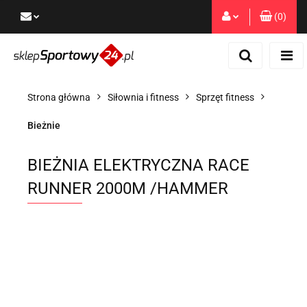
(
0
)
Zaloguj się
Zarejestruj się
Dodaj zgłoszenie
Strona główna
Siłownia i fitness
Sprzęt fitness
Zgody cookies
Bieżnie
BIEŻNIA ELEKTRYCZNA RACE
RUNNER 2000M /HAMMER