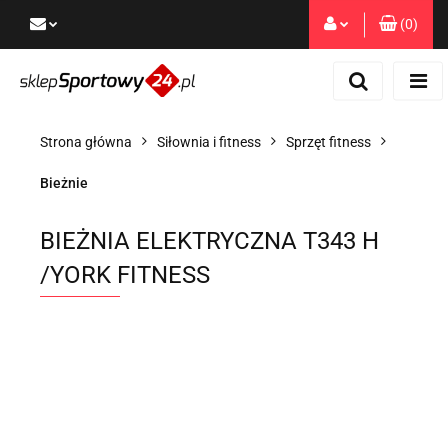
(
0
)
Zaloguj się
Zarejestruj się
Dodaj zgłoszenie
Strona główna
Siłownia i fitness
Sprzęt fitness
Zgody cookies
Bieżnie
BIEŻNIA ELEKTRYCZNA T343 H
/YORK FITNESS