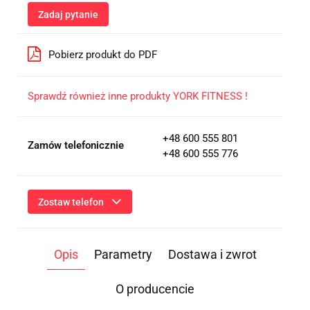
Zadaj pytanie
Pobierz produkt do PDF
Sprawdź również inne produkty YORK FITNESS !
+48 600 555 801
Zamów telefonicznie
+48 600 555 776
Zostaw telefon
Wyślij
Opis
Parametry
Dostawa i zwrot
Przesłanie formularza oznacza przekazanie danych osobowych
(imię, numer telefonu) niezbędnych do kontaktu i udzielenia
odpowiedzi na Twoje zapytanie, a także zgodę na ich
O producencie
przetwarzanie przez Administratora w celu realizacji tego
kontaktu. Podane dane będą przetwarzane zgodnie z
Polityką