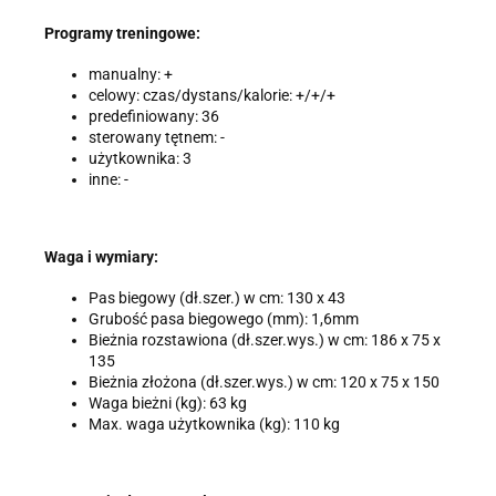
Programy treningowe:
manualny: +
celowy: czas/dystans/kalorie: +/+/+
predefiniowany: 36
sterowany tętnem: -
użytkownika: 3
inne: -
Waga i wymiary:
Pas biegowy (dł.szer.) w cm: 130 x 43
Grubość pasa biegowego (mm): 1,6mm
Bieżnia rozstawiona (dł.szer.wys.) w cm: 186 x 75 x
135
Bieżnia złożona (dł.szer.wys.) w cm: 120 x 75 x 150
Waga bieżni (kg): 63 kg
Max. waga użytkownika (kg): 110 kg