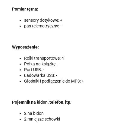
Pomiar tętna:
sensory dotykowe: +
pas telemetryczny: -
Wyposażenie:
Rolki transportowe: 4
Półka na książkę: -
Port USB: -
Ładowarka USB: -
Głośniki i podłączenie do MP3: +
Pojemnik na bidon, telefon, itp.:
2 na bidon
2 mniejsze schowki