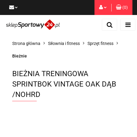
(
0
)
Zaloguj się
Zarejestruj się
Dodaj zgłoszenie
Strona główna
Siłownia i fitness
Sprzęt fitness
Zgody cookies
Bieżnie
BIEŻNIA TRENINGOWA
SPRINTBOK VINTAGE OAK DĄB
/NOHRD