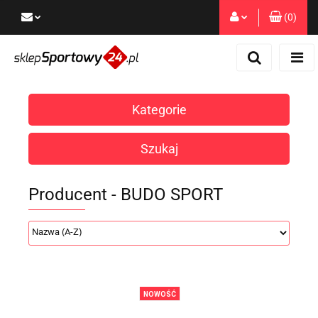
(
0
)
Zaloguj się
Zarejestruj się
Dodaj zgłoszenie
Kategorie
Zgody cookies
Szukaj
Producent - BUDO SPORT
NOWOŚĆ