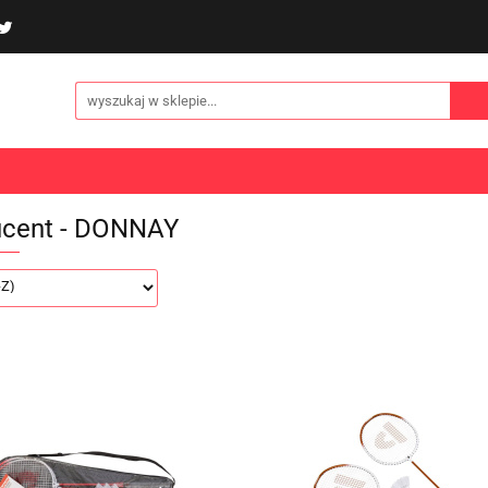
poliny i akcesoria
Gry i zabawy
Sporty
Odzi
E
NOWOŚCI
Gry i zabawy
Sporty
Odzież
Turystyka
ucent - DONNAY