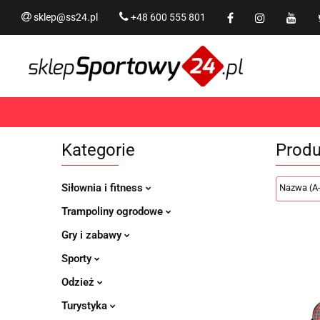
sklep@ss24.pl
+48 600 555 801
Siłownia i fitness
Tram
Rekreacja
PROMOCJ
Siłownia i fitness
Trampoliny i akcesoria
Kategorie
Prod
Siłownia i fitness
Trampoliny ogrodowe
Gry i zabawy
Sporty
Odzież
Turystyka