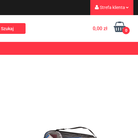
Strefa klienta
eż
Turystyka
Zaloguj się
0,00 zł
0
Zarejestruj się
Dodaj zgłoszenie
Rekreacja
PROMOCJE
NOWOŚCI
Zgody cookies