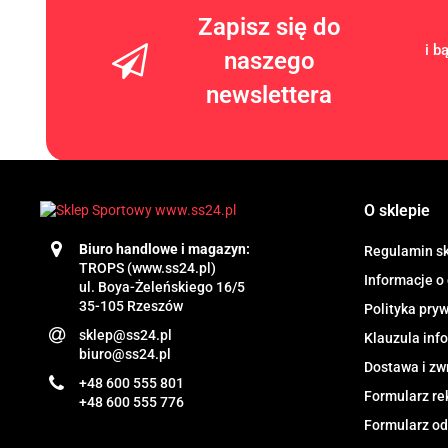
Zapisz się do
i b
naszego
newslettera
O sklepie
Biuro handlowe i magazyn:
Regulamin s
TROPS (www.ss24.pl)
Informacje o
ul. Boya-Żeleńskiego 16/5
35-105 Rzeszów
Polityka pry
sklep@ss24.pl
Klauzula in
biuro@ss24.pl
Dostawa i zw
+48 600 555 801
Formularz re
+48 600 555 776
Formularz od