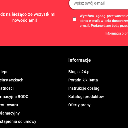
ądź na bieżąco ze wszystkimi
Wyrażam zgodę przetwarzanie
nowościami!
adres e-mail) w celu dostarcz
e-mail. Podane dane będą prze
Informacja o pr
Administratorem danych osobowych
gospodarczą pod firmą: TROPS Damia
8133349786. Zgody są dobrowolne, al
chwili wycofane, klikając
link
dostępny
Informacje
newslettera, lub przez e-mail:
biuro@ss
przechowywane do czasu udzielenia od
dotyczą, przysługuje prawo dostępu
klepu
Blog ss24.pl
przetwarzania, usunięcia, ograniczen
 ciasteczkach
Poradnik klienta
Urzędu Ochrony Danych Osobowych.
watności
Instrukcje obsługi
formacyjna RODO
Katalogi produktów
rot towaru
Oferty pracy
klamacyjny
stąpienia od umowy